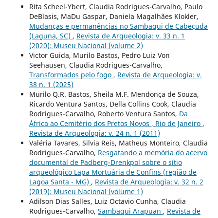
Rita Scheel-Ybert, Claudia Rodrigues-Carvalho, Paulo
DeBlasis, MaDu Gaspar, Daniela Magalhães Klokler,
Mudanças e permanências no Sambaqui de Cabeçuda
(Laguna, SC)
,
Revista de Arqueologia: v. 33 n. 1
(2020): Museu Nacional (volume 2)
Victor Guida, Murilo Bastos, Pedro Luiz Von
Seehausen, Claudia Rodrigues-Carvalho,
Transformados pelo fogo
,
Revista de Arqueologia: v.
38 n. 1 (2025)
Murilo Q.R. Bastos, Sheila M.F. Mendonça de Souza,
Ricardo Ventura Santos, Della Collins Cook, Claudia
Rodrigues-Carvalho, Roberto Ventura Santos,
Da
África ao Cemitério dos Pretos Novos , Rio de Janeiro
,
Revista de Arqueologia: v. 24 n. 1 (2011)
Valéria Tavares, Silvia Reis, Matheus Monteiro, Claudia
Rodrigues-Carvalho,
Resgatando a memória do acervo
documental de Padberg-Drenkpol sobre o sítio
arqueológico Lapa Mortuária de Confins (região de
Lagoa Santa - MG)
,
Revista de Arqueologia: v. 32 n. 2
(2019): Museu Nacional (volume 1)
Adilson Dias Salles, Luiz Octavio Cunha, Claudia
Rodrigues-Carvalho,
Sambaqui Arapuan
,
Revista de