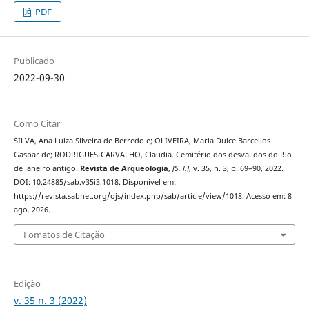
PDF
Publicado
2022-09-30
Como Citar
SILVA, Ana Luiza Silveira de Berredo e; OLIVEIRA, Maria Dulce Barcellos
Gaspar de; RODRIGUES-CARVALHO, Claudia. Cemitério dos desvalidos do Rio
de Janeiro antigo.
Revista de Arqueologia
,
[S. l.]
, v. 35, n. 3, p. 69–90, 2022.
DOI: 10.24885/sab.v35i3.1018. Disponível em:
https://revista.sabnet.org/ojs/index.php/sab/article/view/1018. Acesso em: 8
ago. 2026.
Fomatos de Citação
Edição
v. 35 n. 3 (2022)