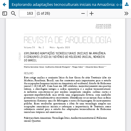
Explorando adaptações tecnoculturais iniciais na Amazônia: o conjunto lítico de Teotônio do holoceno inicial, noroeste do Brasil