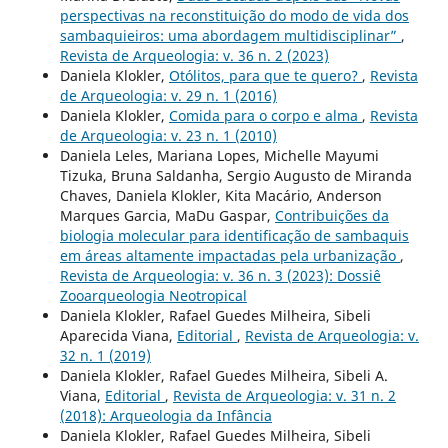
perspectivas na reconstituição do modo de vida dos
sambaquieiros: uma abordagem multidisciplinar”
,
Revista de Arqueologia: v. 36 n. 2 (2023)
Daniela Klokler,
Otólitos, para que te quero?
,
Revista
de Arqueologia: v. 29 n. 1 (2016)
Daniela Klokler,
Comida para o corpo e alma
,
Revista
de Arqueologia: v. 23 n. 1 (2010)
Daniela Leles, Mariana Lopes, Michelle Mayumi
Tizuka, Bruna Saldanha, Sergio Augusto de Miranda
Chaves, Daniela Klokler, Kita Macário, Anderson
Marques Garcia, MaDu Gaspar,
Contribuições da
biologia molecular para identificação de sambaquis
em áreas altamente impactadas pela urbanização
,
Revista de Arqueologia: v. 36 n. 3 (2023): Dossiê
Zooarqueologia Neotropical
Daniela Klokler, Rafael Guedes Milheira, Sibeli
Aparecida Viana,
Editorial
,
Revista de Arqueologia: v.
32 n. 1 (2019)
Daniela Klokler, Rafael Guedes Milheira, Sibeli A.
Viana,
Editorial
,
Revista de Arqueologia: v. 31 n. 2
(2018): Arqueologia da Infância
Daniela Klokler, Rafael Guedes Milheira, Sibeli