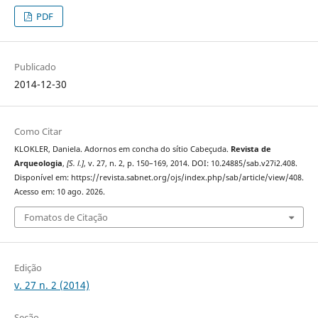
PDF
Publicado
2014-12-30
Como Citar
KLOKLER, Daniela. Adornos em concha do sítio Cabeçuda.
Revista de
Arqueologia
,
[S. l.]
, v. 27, n. 2, p. 150–169, 2014. DOI: 10.24885/sab.v27i2.408.
Disponível em: https://revista.sabnet.org/ojs/index.php/sab/article/view/408.
Acesso em: 10 ago. 2026.
Fomatos de Citação
Edição
v. 27 n. 2 (2014)
Seção