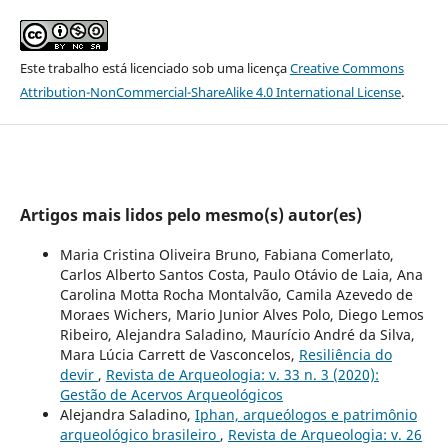
Este trabalho está licenciado sob uma licença
Creative Commons
Attribution-NonCommercial-ShareAlike 4.0 International License
.
Artigos mais lidos pelo mesmo(s) autor(es)
Maria Cristina Oliveira Bruno, Fabiana Comerlato,
Carlos Alberto Santos Costa, Paulo Otávio de Laia, Ana
Carolina Motta Rocha Montalvão, Camila Azevedo de
Moraes Wichers, Mario Junior Alves Polo, Diego Lemos
Ribeiro, Alejandra Saladino, Maurício André da Silva,
Mara Lúcia Carrett de Vasconcelos,
Resiliência do
devir
,
Revista de Arqueologia: v. 33 n. 3 (2020):
Gestão de Acervos Arqueológicos
Alejandra Saladino,
Iphan, arqueólogos e patrimônio
arqueológico brasileiro
,
Revista de Arqueologia: v. 26