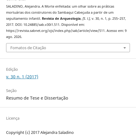
SALADINO, Alejandra. A Morte enfeitada: um olhar sobre as práticas
mortuárias dos construtores do Sambaqui Cabeçuda a partir de um
sepultamento infantil.
Revista de Arqueologia
,
[S. l.]
, v. 30, n. 1, p. 255–257,
2017. DOI: 10.24885/sab.v30i1.511. Disponível em:
https://revista.sabnet.org/ojs/index.php/sab/article/view/511. Acesso em: 9
ago. 2026.
Fomatos de Citação
Edição
v. 30 n. 1 (2017)
Seção
Resumo de Tese e Dissertação
Licença
Copyright (c) 2017 Alejandra Saladino