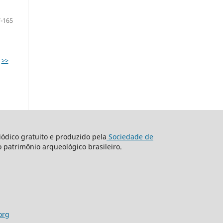
-165
>>
ódico gratuito e produzido pela
Sociedade de
o patrimônio arqueológico brasileiro.
org