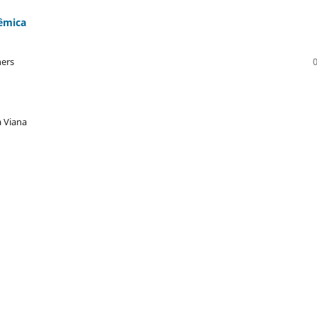
êmica
hers
a Viana