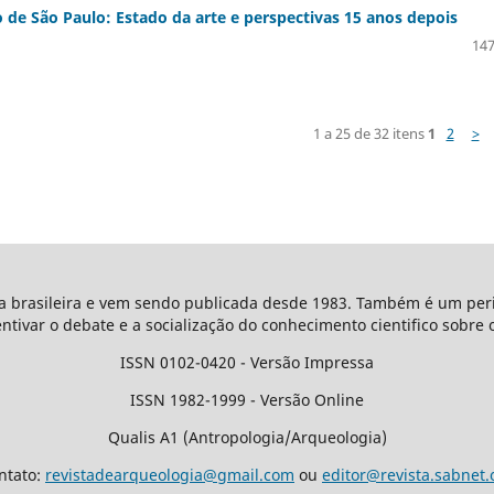
 de São Paulo: Estado da arte e perspectivas 15 anos depois
147
1 a 25 de 32 itens
1
2
>
ta brasileira e vem sendo publicada desde 1983. Também é um peri
entivar o debate e a socialização do conhecimento cientifico sobre 
ISSN 0102-0420 - Versão Impressa
ISSN 1982-1999 - Versão Online
Qualis A1 (Antropologia/Arqueologia)
ntato:
revistadearqueologia@gmail.com
ou
editor@revista.sabnet.