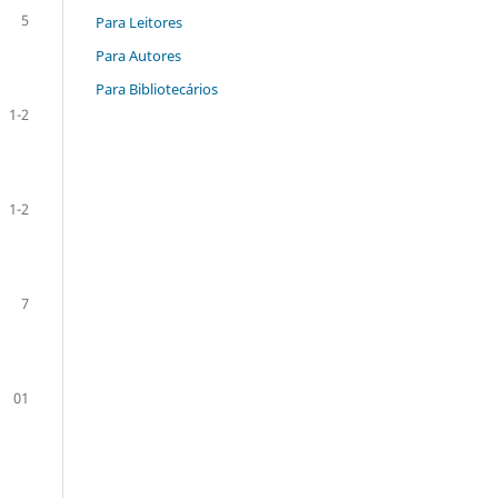
5
Para Leitores
Para Autores
Para Bibliotecários
1-2
1-2
7
01