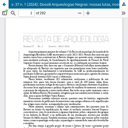
v. 37 n. 1 (2024): Dossiê Arqueologias Negras: nossas lutas, nossas histórias - Primeira parte