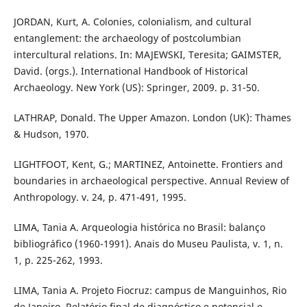
JORDAN, Kurt, A. Colonies, colonialism, and cultural
entanglement: the archaeology of postcolumbian
intercultural relations. In: MAJEWSKI, Teresita; GAIMSTER,
David. (orgs.). International Handbook of Historical
Archaeology. New York (US): Springer, 2009. p. 31-50.
LATHRAP, Donald. The Upper Amazon. London (UK): Thames
& Hudson, 1970.
LIGHTFOOT, Kent, G.; MARTINEZ, Antoinette. Frontiers and
boundaries in archaeological perspective. Annual Review of
Anthropology. v. 24, p. 471-491, 1995.
LIMA, Tania A. Arqueologia histórica no Brasil: balanço
bibliográfico (1960-1991). Anais do Museu Paulista, v. 1, n.
1, p. 225-262, 1993.
LIMA, Tania A. Projeto Fiocruz: campus de Manguinhos, Rio
de Janeiro. Relatório final de diagnóstico e potencial e