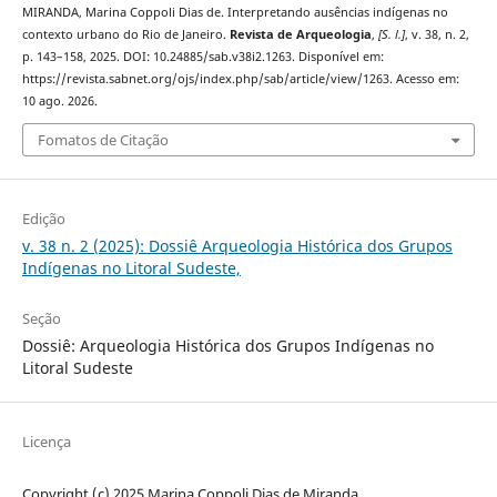
MIRANDA, Marina Coppoli Dias de. Interpretando ausências indígenas no
contexto urbano do Rio de Janeiro.
Revista de Arqueologia
,
[S. l.]
, v. 38, n. 2,
p. 143–158, 2025. DOI: 10.24885/sab.v38i2.1263. Disponível em:
https://revista.sabnet.org/ojs/index.php/sab/article/view/1263. Acesso em:
10 ago. 2026.
Fomatos de Citação
Edição
v. 38 n. 2 (2025): Dossiê Arqueologia Histórica dos Grupos
Indígenas no Litoral Sudeste,
Seção
Dossiê: Arqueologia Histórica dos Grupos Indígenas no
Litoral Sudeste
Licença
Copyright (c) 2025 Marina Coppoli Dias de Miranda