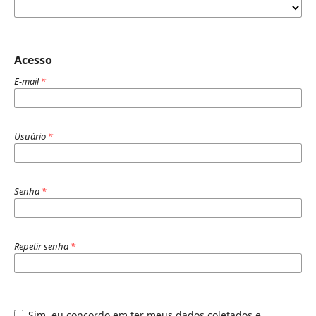
Acesso
E-mail
*
Usuário
*
Senha
*
Repetir senha
*
Sim, eu concordo em ter meus dados coletados e