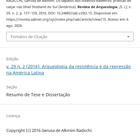
RADICCHI, Gerusa de Alkmim. Os sapatos dos lobeiros-baleeiros: práticas de
calçar nas Ilhas Shetland do Sul (Antártica).
Revista de Arqueologia
,
[S. l.]
, v.
29, n. 2, p. 157–159, 2016. DOI: 10.24885/sab.v29i2.15. Disponível em:
https://revista.sabnet.org/ojs/index.php/sab/article/view/15. Acesso em: 6
ago. 2026.
Fomatos de Citação
Edição
v. 29 n. 2 (2016): Arqueologia da resistência e da repressão
na América Latina
Seção
Resumo de Tese e Dissertação
Licença
Copyright (c) 2016 Gerusa de Alkmim Radicchi