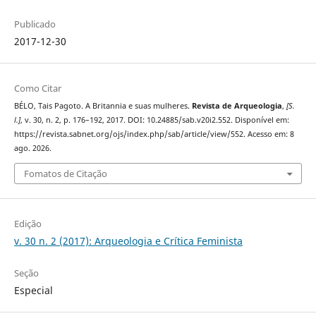
Publicado
2017-12-30
Como Citar
BÉLO, Tais Pagoto. A Britannia e suas mulheres.
Revista de Arqueologia
,
[S.
l.]
, v. 30, n. 2, p. 176–192, 2017. DOI: 10.24885/sab.v20i2.552. Disponível em:
https://revista.sabnet.org/ojs/index.php/sab/article/view/552. Acesso em: 8
ago. 2026.
Fomatos de Citação
Edição
v. 30 n. 2 (2017): Arqueologia e Crítica Feminista
Seção
Especial