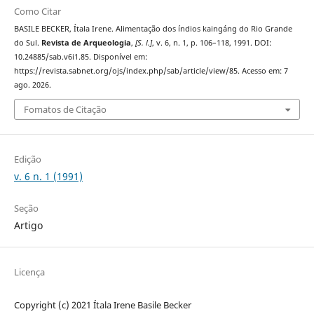
Como Citar
BASILE BECKER, Ítala Irene. Alimentação dos índios kaingáng do Rio Grande
do Sul.
Revista de Arqueologia
,
[S. l.]
, v. 6, n. 1, p. 106–118, 1991. DOI:
10.24885/sab.v6i1.85. Disponível em:
https://revista.sabnet.org/ojs/index.php/sab/article/view/85. Acesso em: 7
ago. 2026.
Fomatos de Citação
Edição
v. 6 n. 1 (1991)
Seção
Artigo
Licença
Copyright (c) 2021 Ítala Irene Basile Becker