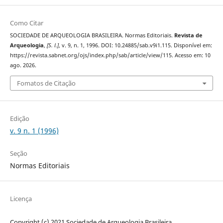
Como Citar
SOCIEDADE DE ARQUEOLOGIA BRASILEIRA. Normas Editoriais.
Revista de
Arqueologia
,
[S. l.]
, v. 9, n. 1, 1996. DOI: 10.24885/sab.v9i1.115. Disponível em:
https://revista.sabnet.org/ojs/index.php/sab/article/view/115. Acesso em: 10
ago. 2026.
Fomatos de Citação
Edição
v. 9 n. 1 (1996)
Seção
Normas Editoriais
Licença
Copyright (c) 2021 Sociedade de Arqueologia Brasileira