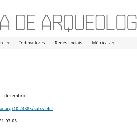
bre
Indexadores
Redes sociais
Métricas
o - dezembro
doi.org/10.24885/sab.v24i2
21-03-05