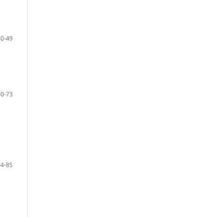
30-49
50-73
74-85