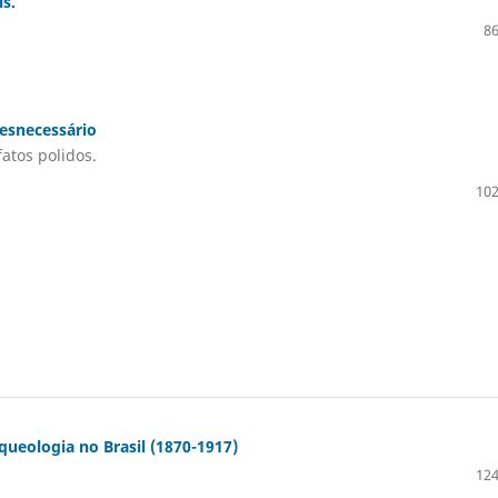
s.
86
desnecessário
fatos polidos.
102
rqueologia no Brasil (1870-1917)
124