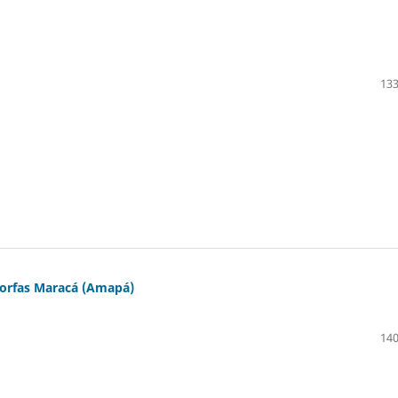
133
morfas Maracá (Amapá)
140