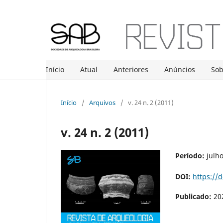
Início
Atual
Anteriores
Anúncios
So
Início
/
Arquivos
/
v. 24 n. 2 (2011)
v. 24 n. 2 (2011)
Período:
julh
DOI:
https://
Publicado:
20