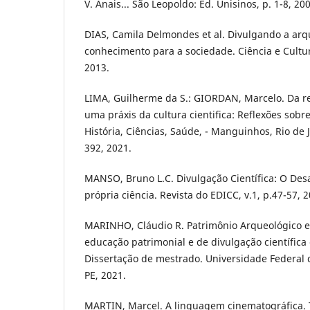
V. Anais... São Leopoldo: Ed. Unisinos, p. 1-8, 20
DIAS, Camila Delmondes et al. Divulgando a ar
conhecimento para a sociedade. Ciência e Cultura,
2013.
LIMA, Guilherme da S.: GIORDAN, Marcelo. Da re
uma práxis da cultura cientifica: Reflexões sobre
História, Ciências, Saúde, - Manguinhos, Rio de Ja
392, 2021.
MANSO, Bruno L.C. Divulgação Científica: O Desa
própria ciência. Revista do EDICC, v.1, p.47-57, 2
MARINHO, Cláudio R. Patrimônio Arqueológico e 
educação patrimonial e de divulgação científica
Dissertação de mestrado. Universidade Federal 
PE, 2021.
MARTIN, Marcel. A linguagem cinematográfica.