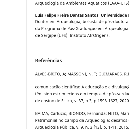
Arqueologia de Ambientes Aquáticos (LAAA-UFS)
Luis Felipe Freire Dantas Santos,
Universidade 
Doutor em Arqueologia, bolsista de pós-douto
do Programa de Pós-Graduação em Arqueologia 
de Sergipe (UFS). Instituto AfrOrigens.
Referências
ALVES-BRITO, A; MASSONI, N. T; GUIMARÃES, R.R
comunicação científica: A educação e a divulgaçã
têm sido estremecidas em tempos de pós-verdad
de ensino de Física, v. 37, n.3, p.1598-1627, 2020
BAIMA, Carlúcio; BIONDO, Fernanda; NITO, Mar
Patrimonial no Campo da Arqueologia: desafios e
Arqueologia Pública, v. 9, n. 3 [13], p. 1-11, 2015