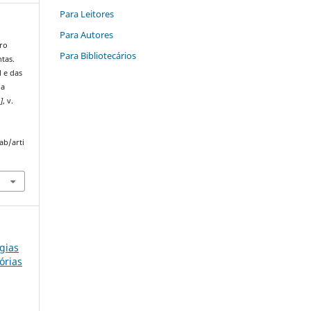
Para Leitores
Para Autores
ro
Para Bibliotecários
tas.
l e das
da
.]
, v.
ab/arti
ogias
órias