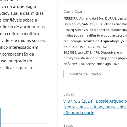
fica na arqueologia
Como Citar
diovisual e das mídias
FERREIRA, Adriano da Silva; DURAN, Leand
e confiáveis sobre a
Domingues; SANTOS, Luis Felipe Freire Dan
ortância de aprimorar as
Proarq Audiovisual: o papel do audiovisua
ma cultura científica
mídias sociais na difusão e popularização 
 vídeos e mídias sociais,
arqueologia.
Revista de Arqueologia
,
[S. l
blico interessado em
37, n. 2, p. 150–169, 2024. DOI:
10.24885/sab.v37i2.1178. Disponível em:
or compreensão da
https://revista.sabnet.org/ojs/index.php/s
 uso integrado do
cle/view/1178. Acesso em: 8 ago. 2026.
s eficazes para a
Fomatos de Citação
Edição
v. 37 n. 2 (2024): Dossiê Arqueol
Negras: nossas lutas, nossas hist
- Segunda parte
Seção