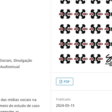
Sociais, Divulgação
 Audiovisual
PDF
Publicado
 das mídias sociais na
2024-05-15
 meio do estudo de caso
preender as