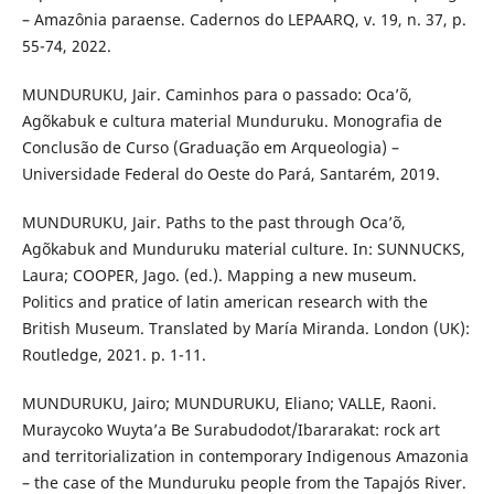
– Amazônia paraense. Cadernos do LEPAARQ, v. 19, n. 37, p.
55-74, 2022.
MUNDURUKU, Jair. Caminhos para o passado: Oca’õ,
Agõkabuk e cultura material Munduruku. Monografia de
Conclusão de Curso (Graduação em Arqueologia) –
Universidade Federal do Oeste do Pará, Santarém, 2019.
MUNDURUKU, Jair. Paths to the past through Oca’õ,
Agõkabuk and Munduruku material culture. In: SUNNUCKS,
Laura; COOPER, Jago. (ed.). Mapping a new museum.
Politics and pratice of latin american research with the
British Museum. Translated by María Miranda. London (UK):
Routledge, 2021. p. 1-11.
MUNDURUKU, Jairo; MUNDURUKU, Eliano; VALLE, Raoni.
Muraycoko Wuyta’a Be Surabudodot/Ibararakat: rock art
and territorialization in contemporary Indigenous Amazonia
– the case of the Munduruku people from the Tapajós River.