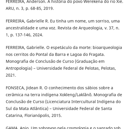
FERREIRA, Anderson. A história do povo Werekena do rio Xié.
ARU, n. 3, p. 68-85, 2019.
FERREIRA, Gabrielle R. Eu tinha um nome, um sorriso, uma
ancestralidade e uma voz. Revista de Arqueologia, v. 37, n.
1, p. 137-146, 2024.
FERREIRA, Gabrielle. O espetáculo da morte: bioarqueologia
nos cerritos do Pontal da Barra e Lagoa do Fragata.
Monografia de Conclusão de Curso (Graduação em
Antropologia) – Universidade Federal de Pelotas, Pelotas,
2021.
FONSECA, Jidean R. O conhecimento dos sábios sobre a
cerâmica na terra indígena Xokleng/Laklãnõ. Monografia de
Conclusão de Curso (Licenciatura Intercultural Indígena do
Sul da Mata Atlântica) – Universidade Federal de Santa
Catarina, Florianópolis, 2015.
GAMA, Anjo. Um sobrevoo pela cosmologia e o sagrado sob