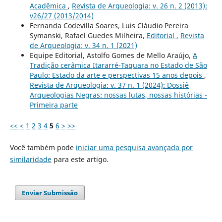
Acadêmica
,
Revista de Arqueologia: v. 26 n. 2 (2013):
v26/27 (2013/2014)
Fernanda Codevilla Soares, Luis Cláudio Pereira
Symanski, Rafael Guedes Milheira,
Editorial
,
Revista
de Arqueologia: v. 34 n. 1 (2021)
Equipe Editorial, Astolfo Gomes de Mello Araújo,
A
Tradição cerâmica Itararré-Taquara no Estado de São
Paulo: Estado da arte e perspectivas 15 anos depois
,
Revista de Arqueologia: v. 37 n. 1 (2024): Dossiê
Arqueologias Negras: nossas lutas, nossas histórias -
Primeira parte
<<
<
1
2
3
4
5
6
>
>>
Você também pode
iniciar uma pesquisa avançada por
similaridade
para este artigo.
Enviar Submissão