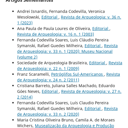
Andrei Isnardis, Fernanda Codevilla, Veronica
Wesolowski,
Editorial
,
Revista de Arqueologia: v. 36 n.
1 (2023)
Ana Paula de Paula Loures de Oliveira,
Editorial
,
Revista de Arqueologia: v. 16 n. 1 (2003)
Fernanda Codevilla Soares, Luis Cláudio Pereira
Symanski, Rafael Guedes Milheira,
Editorial
,
Revista
de Arqueologia: v. 33 n. 1 (2020): Museu Nacional
(volume 2)
Sociedade de Arqueologia Brasileira,
Editorial
,
Revista
de Arqueologia: v. 22 n. 1 (2009)
Franz Scaramelli,
Petróglifos Sul-Americanos
,
Revista
de Arqueologia: v. 24 n. 2 (2011)
Cristiana Barreto, Juliana Salles Machado, Eduardo
Góes Neves,
Editorial
,
Revista de Arqueologia: v. 27 n.
2 (2014)
Fernanda Codevilla Soares, Luís Claudio Pereira
Symanski, Rafael Guedes Milheira,
Editorial
,
Revista
de Arqueologia: v. 33 n. 2 (2020)
Maria Cristina Oliveira Bruno, Camila A. de Moraes
Wichers,
Musealização da Arqueologia e Produção