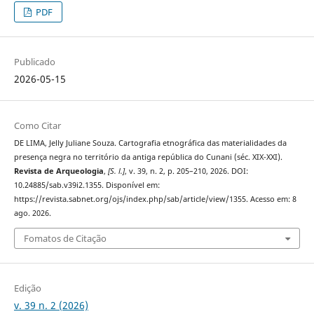
PDF
Publicado
2026-05-15
Como Citar
DE LIMA, Jelly Juliane Souza. Cartografia etnográfica das materialidades da
presença negra no território da antiga república do Cunani (séc. XIX-XXI).
Revista de Arqueologia
,
[S. l.]
, v. 39, n. 2, p. 205–210, 2026. DOI:
10.24885/sab.v39i2.1355. Disponível em:
https://revista.sabnet.org/ojs/index.php/sab/article/view/1355. Acesso em: 8
ago. 2026.
Fomatos de Citação
Edição
v. 39 n. 2 (2026)