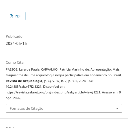
PDF
Publicado
2024-05-15
Como Citar
PASSOS, Lara de Paula; CARVALHO, Patrícia Marinho de. Apresentação: Mais
fragmentos de uma arqueologia negra participativa em andamento no Brasil.
Revista de Arqueologia
,
[S. l.]
, v. 37, n. 2, p. 3–5, 2024. DOI:
10.24885/sab.v37i2.1221. Disponível em:
https://revista.sabnet.org/ojs/index.php/sab/article/view/1221. Acesso em: 9
ago. 2026.
Fomatos de Citação