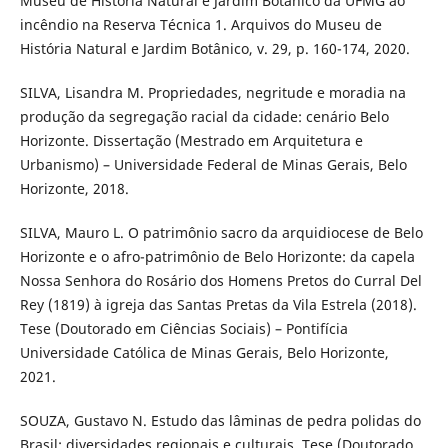
Museu de História Natural e Jardim Botânico da UFMG ao
incêndio na Reserva Técnica 1. Arquivos do Museu de
História Natural e Jardim Botânico, v. 29, p. 160-174, 2020.
SILVA, Lisandra M. Propriedades, negritude e moradia na
produção da segregação racial da cidade: cenário Belo
Horizonte. Dissertação (Mestrado em Arquitetura e
Urbanismo) – Universidade Federal de Minas Gerais, Belo
Horizonte, 2018.
SILVA, Mauro L. O patrimônio sacro da arquidiocese de Belo
Horizonte e o afro-patrimônio de Belo Horizonte: da capela
Nossa Senhora do Rosário dos Homens Pretos do Curral Del
Rey (1819) à igreja das Santas Pretas da Vila Estrela (2018).
Tese (Doutorado em Ciências Sociais) – Pontifícia
Universidade Católica de Minas Gerais, Belo Horizonte,
2021.
SOUZA, Gustavo N. Estudo das lâminas de pedra polidas do
Brasil: diversidades regionais e culturais. Tese (Doutorado