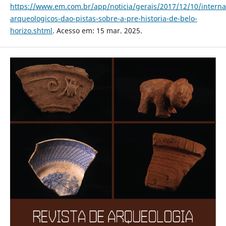
https://www.em.com.br/app/noticia/gerais/2017/12/10/interna_
arqueologicos-dao-pistas-sobre-a-pre-historia-de-belo-
horizo.shtml
. Acesso em: 15 mar. 2025.