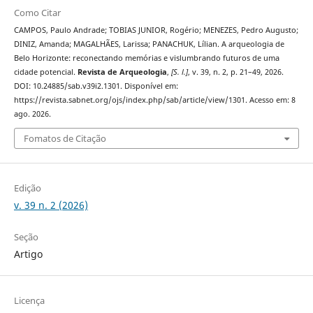
Como Citar
CAMPOS, Paulo Andrade; TOBIAS JUNIOR, Rogério; MENEZES, Pedro Augusto;
DINIZ, Amanda; MAGALHÃES, Larissa; PANACHUK, Lílian. A arqueologia de
Belo Horizonte: reconectando memórias e vislumbrando futuros de uma
cidade potencial.
Revista de Arqueologia
,
[S. l.]
, v. 39, n. 2, p. 21–49, 2026.
DOI: 10.24885/sab.v39i2.1301. Disponível em:
https://revista.sabnet.org/ojs/index.php/sab/article/view/1301. Acesso em: 8
ago. 2026.
Fomatos de Citação
Edição
v. 39 n. 2 (2026)
Seção
Artigo
Licença