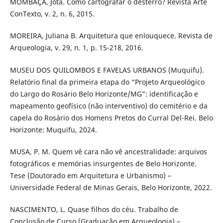
MOMBAÇA, Jota. Como cartografar o desterro? Revista Arte
ConTexto, v. 2, n. 6, 2015.
MOREIRA, Juliana B. Arquitetura que enlouquece. Revista de
Arqueologia, v. 29, n. 1, p. 15-218, 2016.
MUSEU DOS QUILOMBOS E FAVELAS URBANOS (Muquifu).
Relatório final da primeira etapa do “Projeto Arqueológico
do Largo do Rosário Belo Horizonte/MG”: identificação e
mapeamento geofísico (não interventivo) do cemitério e da
capela do Rosário dos Homens Pretos do Curral Del-Rei. Belo
Horizonte: Muquifu, 2024.
MUSA, P. M. Quem vê cara não vê ancestralidade: arquivos
fotográficos e memórias insurgentes de Belo Horizonte.
Tese (Doutorado em Arquitetura e Urbanismo) –
Universidade Federal de Minas Gerais, Belo Horizonte, 2022.
NASCIMENTO, L. Quase filhos do céu. Trabalho de
Conclusão de Curso (Graduação em Arqueologia) –