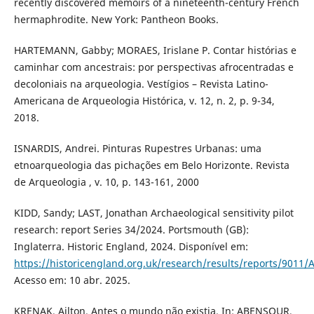
recently discovered memoirs of a nineteenth-century French
hermaphrodite. New York: Pantheon Books.
HARTEMANN, Gabby; MORAES, Irislane P. Contar histórias e
caminhar com ancestrais: por perspectivas afrocentradas e
decoloniais na arqueologia. Vestígios – Revista Latino-
Americana de Arqueologia Histórica, v. 12, n. 2, p. 9-34,
2018.
ISNARDIS, Andrei. Pinturas Rupestres Urbanas: uma
etnoarqueologia das pichações em Belo Horizonte. Revista
de Arqueologia , v. 10, p. 143-161, 2000
KIDD, Sandy; LAST, Jonathan Archaeological sensitivity pilot
research: report Series 34/2024. Portsmouth (GB):
Inglaterra. Historic England, 2024. Disponível em:
https://historicengland.org.uk/research/results/reports/9011/Ar
Acesso em: 10 abr. 2025.
KRENAK, Ailton. Antes o mundo não existia. In: ABENSOUR,