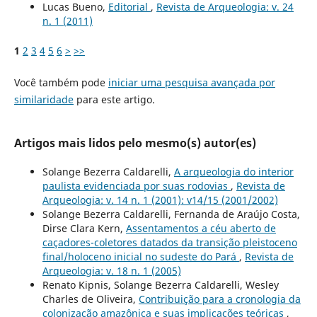
Lucas Bueno,
Editorial
,
Revista de Arqueologia: v. 24
n. 1 (2011)
1
2
3
4
5
6
>
>>
Você também pode
iniciar uma pesquisa avançada por
similaridade
para este artigo.
Artigos mais lidos pelo mesmo(s) autor(es)
Solange Bezerra Caldarelli,
A arqueologia do interior
paulista evidenciada por suas rodovias
,
Revista de
Arqueologia: v. 14 n. 1 (2001): v14/15 (2001/2002)
Solange Bezerra Caldarelli, Fernanda de Araújo Costa,
Dirse Clara Kern,
Assentamentos a céu aberto de
caçadores-coletores datados da transição pleistoceno
final/holoceno inicial no sudeste do Pará
,
Revista de
Arqueologia: v. 18 n. 1 (2005)
Renato Kipnis, Solange Bezerra Caldarelli, Wesley
Charles de Oliveira,
Contribuição para a cronologia da
colonização amazônica e suas implicações teóricas
,