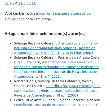
<<
<
1
2
3
4
5
6
>
>>
Você também pode
iniciar uma pesquisa avançada por
similaridade
para este artigo.
Artigos mais lidos pelo mesmo(s) autor(es)
Solange Bezerra Caldarelli,
A arqueologia do interior
paulista evidenciada por suas rodovias
,
Revista de
Arqueologia: v. 14 n. 1 (2001): v14/15 (2001/2002)
Solange Bezerra Caldarelli, Fernanda de Araújo Costa,
Dirse Clara Kern,
Assentamentos a céu aberto de
caçadores-coletores datados da transição pleistoceno
final/holoceno inicial no sudeste do Pará
,
Revista de
Arqueologia: v. 18 n. 1 (2005)
Renato Kipnis, Solange Bezerra Caldarelli, Wesley
Charles de Oliveira,
Contribuição para a cronologia da
colonização amazônica e suas implicações teóricas
,
Revista de Arqueologia: v. 18 n. 1 (2005)
Pedro Paulo Abreu Funari , Solange Bezerra Caldarelli,
Expediente
,
Revista de Arqueologia: v. 14 n. 1 (2001):