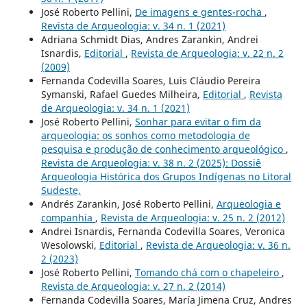
José Roberto Pellini,
De imagens e gentes-rocha
,
Revista de Arqueologia: v. 34 n. 1 (2021)
Adriana Schmidt Dias, Andres Zarankin, Andrei
Isnardis,
Editorial
,
Revista de Arqueologia: v. 22 n. 2
(2009)
Fernanda Codevilla Soares, Luis Cláudio Pereira
Symanski, Rafael Guedes Milheira,
Editorial
,
Revista
de Arqueologia: v. 34 n. 1 (2021)
José Roberto Pellini,
Sonhar para evitar o fim da
arqueologia: os sonhos como metodologia de
pesquisa e produção de conhecimento arqueológico
,
Revista de Arqueologia: v. 38 n. 2 (2025): Dossiê
Arqueologia Histórica dos Grupos Indígenas no Litoral
Sudeste,
Andrés Zarankin, José Roberto Pellini,
Arqueologia e
companhia
,
Revista de Arqueologia: v. 25 n. 2 (2012)
Andrei Isnardis, Fernanda Codevilla Soares, Veronica
Wesolowski,
Editorial
,
Revista de Arqueologia: v. 36 n.
2 (2023)
José Roberto Pellini,
Tomando chá com o chapeleiro
,
Revista de Arqueologia: v. 27 n. 2 (2014)
Fernanda Codevilla Soares, María Jimena Cruz, Andres