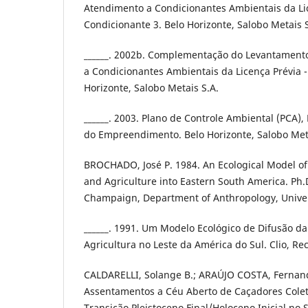
Atendimento a Condicionantes Ambientais da Li
Condicionante 3. Belo Horizonte, Salobo Metais S
______. 2002b. Complementação do Levantamento 
a Condicionantes Ambientais da Licença Prévia -
Horizonte, Salobo Metais S.A.
______. 2003. Plano de Controle Ambiental (PCA)
do Empreendimento. Belo Horizonte, Salobo Meta
BROCHADO, José P. 1984. An Ecological Model of 
and Agriculture into Eastern South America. Ph.
Champaign, Department of Anthropology, Universi
______. 1991. Um Modelo Ecológico de Difusão d
Agricultura no Leste da América do Sul. Clio, Reci
CALDARELLI, Solange B.; ARAÚJO COSTA, Fernand
Assentamentos a Céu Aberto de Caçadores Cole
Transição Pleistoceno Final/Holoceno Inicial no 