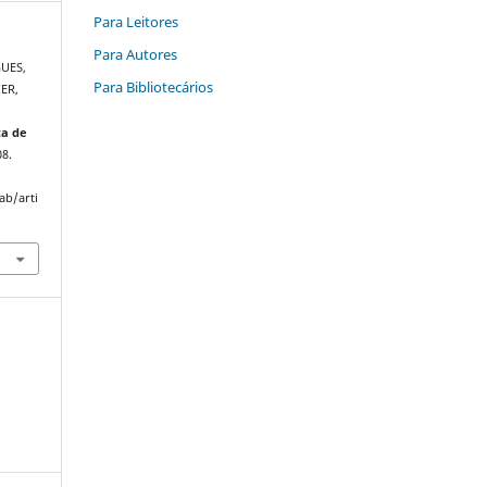
Para Leitores
Para Autores
GUES,
Para Bibliotecários
IER,
ta de
08.
ab/arti