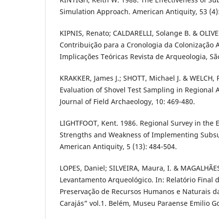
Simulation Approach. American Antiquity, 53 (4)
KIPNIS, Renato; CALDARELLI, Solange B. & OLIVE
Contribuição para a Cronologia da Colonização 
Implicações Teóricas Revista de Arqueologia, São
KRAKKER, James J.; SHOTT, Michael J. & WELCH, 
Evaluation of Shovel Test Sampling in Regional 
Journal of Field Archaeology, 10: 469-480.
LIGHTFOOT, Kent. 1986. Regional Survey in the E
Strengths and Weakness of Implementing Subsu
American Antiquity, 5 (13): 484-504.
LOPES, Daniel; SILVEIRA, Maura, I. & MAGALHÃES
Levantamento Arqueológico. In: Relatório Final d
Preservação de Recursos Humanos e Naturais da
Carajás” vol.1. Belém, Museu Paraense Emilio Go