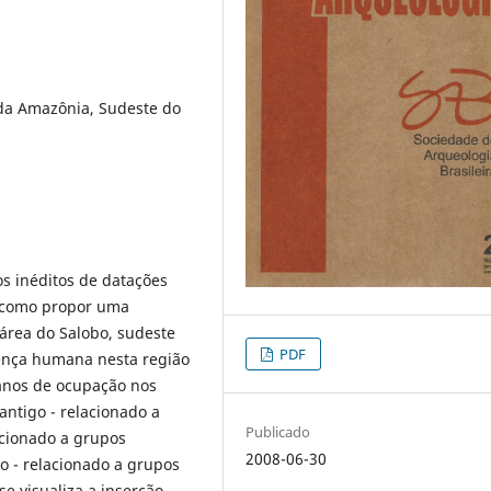
da Amazônia, Sudeste do
os inéditos de datações
m como propor uma
área do Salobo, sudeste
PDF
esença humana nesta região
 anos de ocupação nos
antigo - relacionado a
Publicado
acionado a grupos
2008-06-30
io - relacionado a grupos
e visualiza a inserção