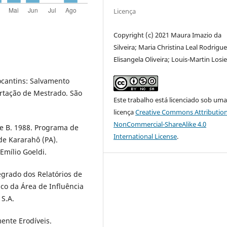
Licença
Copyright (c) 2021 Maura Imazio da
Silveira; Maria Christina Leal Rodrigue
Elisangela Oliveira; Louis-Martin Losie
ocantins: Salvamento
ertação de Mestrado. São
Este trabalho está licenciado sob um
licença
Creative Commons Attribution
NonCommercial-ShareAlike 4.0
 B. 1988. Programa de
International License
.
de Kararahô (PA).
Emílio Goeldi.
rado dos Relatórios de
o da Área de Influência
 S.A.
ente Erodíveis.