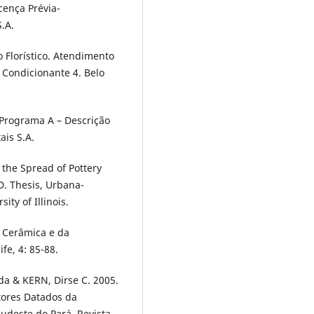
cença Prévia-
.A.
Florístico. Atendimento
 Condicionante 4. Belo
, Programa A – Descrição
is S.A.
the Spread of Pottery
D. Thesis, Urbana-
ty of Illinois.
a Cerâmica e da
fe, 4: 85-88.
a & KERN, Dirse C. 2005.
tores Datados da
Sudeste do Pará. Revista