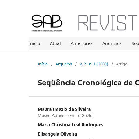
Início
Atual
Anteriores
Anúncios
So
Início
/
Arquivos
/
v. 21 n. 1 (2008)
/
Artigo
Seqüência Cronológica de 
Maura Imazio da Silveira
Museu Paraense Emílio Goeldi
Maria Christina Leal Rodrigues
Elisangela Oliveira