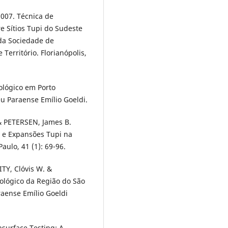
007. Técnica de
 Sítios Tupi do Sudeste
 da Sociedade de
 Território. Florianópolis,
ológico em Porto
u Paraense Emílio Goeldi.
& PETERSEN, James B.
 e Expansões Tupi na
aulo, 41 (1): 69-96.
TY, Clóvis W. &
ológico da Região do São
aense Emílio Goeldi
bsurface Testing: A