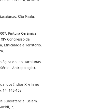
tacaiúnas. São Paulo,
007. Pintura Cerâmica
o XIV Congresso da
, Etnicidade e Território.
ra.
ógica do Rio Itacaiúnas.
Série – Antropologia),
ual dos Índios Xikrín no
, 14: 145-158.
de Subsistência. Belém,
oeldi, 7.