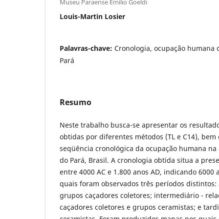
Museu Paraense Emílio Goeldi
Louis-Martin Losier
Palavras-chave:
Cronologia, ocupação humana 
Pará
Resumo
Neste trabalho busca-se apresentar os resultad
obtidas por diferentes métodos (TL e C14), be
seqüência cronológica da ocupação humana na 
do Pará, Brasil. A cronologia obtida situa a pr
entre 4000 AC e 1.800 anos AD, indicando 6000
quais foram observados três períodos distintos: 
grupos caçadores coletores; intermediário - rel
caçadores coletores e grupos ceramistas; e tard
ceramistas. Foram produzidos mapas nos quais s