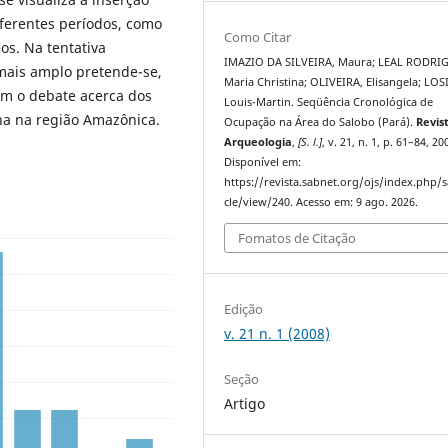
iferentes períodos, como
Como Citar
s. Na tentativa
IMAZIO DA SILVEIRA, Maura; LEAL RODRI
mais amplo pretende-se,
Maria Christina; OLIVEIRA, Elisangela; LOS
om o debate acerca dos
Louis-Martin. Seqüência Cronológica de
na na região Amazônica.
Ocupação na Área do Salobo (Pará).
Revis
Arqueologia
,
[S. l.]
, v. 21, n. 1, p. 61–84, 20
Disponível em:
https://revista.sabnet.org/ojs/index.php/s
cle/view/240. Acesso em: 9 ago. 2026.
Fomatos de Citação
Edição
v. 21 n. 1 (2008)
Seção
Artigo