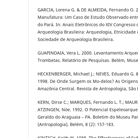
GARCIA, Lorena G. & DE ALMEIDA, Fernando O. 2
Manufatura: Um Caso de Estudo Observado entre
do Pará. In: Anais Eletrônicos do XIV Congresso
Arqueologia Brasileira: Arqueologia, Etnicidade e
Sociedade de Arqueologia Brasileira.
GUAPINDAIA, Vera L. 2000. Levantamento Arque
Trombetas. Relatório de Pesquisas. Belém, Muse
HECKENBERGER, Michael J.; NEVES, Eduardo G. 
1998. De Onde Surgem os Mo-delos? As Origens
Amazônia Central. Revista de Antropologia, São P
KERN, Dirse C.; MARQUES, Fernando L. T.; MAURI
ATZINGEN, Nóe. 1992. O Potencial Espeleoarque
Geraldo do Araguaia – PA. Boletim do Museu Par
(Antropologia), Belém, 8 (2): 157-183.
KINTIGH, Keith W. 1988. The Effectiveness of Su