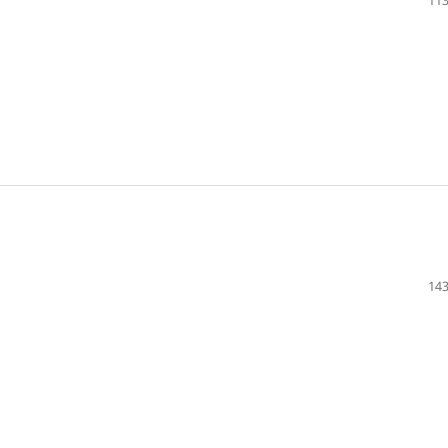
113
143