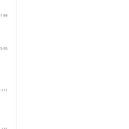
61-84
85-95
-111