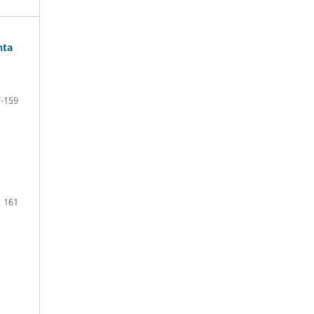
nta
-159
161