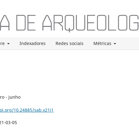
bre
Indexadores
Redes sociais
Métricas
ro - junho
doi.org/10.24885/sab.v21i1
21-03-05