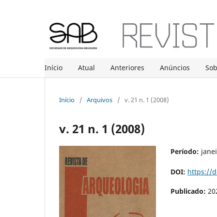
Início
Atual
Anteriores
Anúncios
So
Início
/
Arquivos
/
v. 21 n. 1 (2008)
v. 21 n. 1 (2008)
Período:
janei
DOI:
https://
Publicado:
20