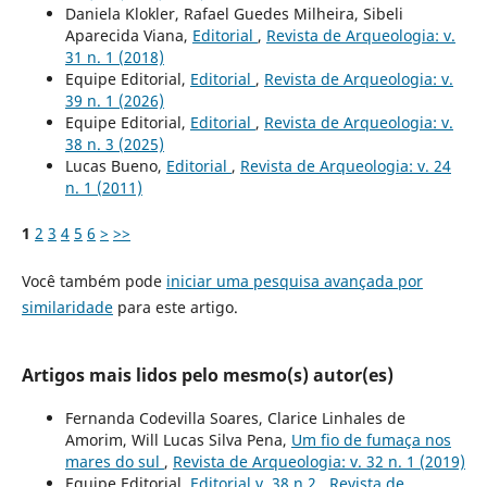
Daniela Klokler, Rafael Guedes Milheira, Sibeli
Aparecida Viana,
Editorial
,
Revista de Arqueologia: v.
31 n. 1 (2018)
Equipe Editorial,
Editorial
,
Revista de Arqueologia: v.
39 n. 1 (2026)
Equipe Editorial,
Editorial
,
Revista de Arqueologia: v.
38 n. 3 (2025)
Lucas Bueno,
Editorial
,
Revista de Arqueologia: v. 24
n. 1 (2011)
1
2
3
4
5
6
>
>>
Você também pode
iniciar uma pesquisa avançada por
similaridade
para este artigo.
Artigos mais lidos pelo mesmo(s) autor(es)
Fernanda Codevilla Soares, Clarice Linhales de
Amorim, Will Lucas Silva Pena,
Um fio de fumaça nos
mares do sul
,
Revista de Arqueologia: v. 32 n. 1 (2019)
Equipe Editorial,
Editorial v. 38 n.2
,
Revista de