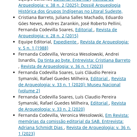
Arqueologia: v. 38 n. 2 (2025): Dossiê Arqueologia
Histórica dos Grupos Indígenas no Litoral Sudeste,
Cristiana Barreto, Juliana Salles Machado, Eduardo
Góes Neves, Andres Zarankin, José Roberto Pellini,
Fernanda Codevilla Soares,
Editorial
,
Revista de
Arqueologia: v. 28 n. 2 (2015)
Equipe Editorial,
Expediente
,
Revista de Arqueologia:
v. 5 n. 1 (1988)
Fernanda Codevilla, Veronica Wesolowski, Andrei
Isnardis,
Da tinta ao byte. Entrevista: Cristiana Barreto
,
Revista de Arqueologia: v. 36 n. 1 (2023)
Fernanda Codevilla Soares, Luis Cláudio Pereira
Symanski, Rafael Guedes Milheira,
Editorial
,
Revista
de Arqueologia: v. 33 n. 1 (2020): Museu Nacional
(volume 2)
Fernanda Codevilla Soares, Luís Claudio Pereira
Symanski, Rafael Guedes Milheira,
Editorial
,
Revista
de Arqueologia: v. 33 n. 2 (2020)
Fernanda Codevilla, Veronica Wesolowski,
Em Revista:
memórias da comissão editorial da SAB. Entrevista:
Adriana Schmidt Dias
,
Revista de Arqueologia: v. 36 n.
1 (2023)