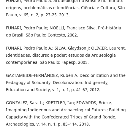
FUNARI, Pedro Paulo A. Arqueologia no Brasil e no mundo:
origens, problemáticas e tendências. Ciência e Cultura, São
Paulo, v. 65, n. 2, p. 23-25, 2013.
FUNARI, Pedro Paulo; NOELLI, Francisco Silva. Pré-história
do Brasil. São Paulo: Contexto, 2002.
FUNARI, Pedro Paulo A.; SILVA, Glaydson J; OLIVIER, Laurent.
Identidades, discurso e poder: estudos da Arqueologia
contemporânea. São Paulo: Fapesp, 2005.
GAZTAMBIDE-FERNÁNDEZ, Rubén A. Decolonization and the
Pedagogy of Solidarity. Decolonization: Indigeneity,
Education and Society, v. 1, n. 1, p. 41-67, 2012.
GONZALEZ, Sara L.; KRETZLER, Ian; EDWARDS, Briece.
Imagining Indigenous and Archaeological Futures: Building
Capacity with the Confederated Tribes of Grand Ronde.
Archaeologies, v. 14, n. 1, p. 85–114, 2018.