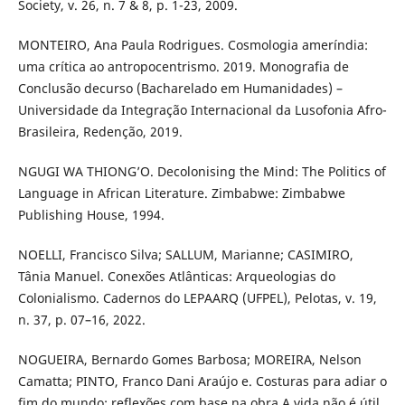
Society, v. 26, n. 7 & 8, p. 1-23, 2009.
MONTEIRO, Ana Paula Rodrigues. Cosmologia ameríndia:
uma crítica ao antropocentrismo. 2019. Monografia de
Conclusão decurso (Bacharelado em Humanidades) –
Universidade da Integração Internacional da Lusofonia Afro-
Brasileira, Redenção, 2019.
NGUGI WA THIONG’O. Decolonising the Mind: The Politics of
Language in African Literature. Zimbabwe: Zimbabwe
Publishing House, 1994.
NOELLI, Francisco Silva; SALLUM, Marianne; CASIMIRO,
Tânia Manuel. Conexões Atlânticas: Arqueologias do
Colonialismo. Cadernos do LEPAARQ (UFPEL), Pelotas, v. 19,
n. 37, p. 07–16, 2022.
NOGUEIRA, Bernardo Gomes Barbosa; MOREIRA, Nelson
Camatta; PINTO, Franco Dani Araújo e. Costuras para adiar o
fim do mundo: reflexões com base na obra A vida não é útil,