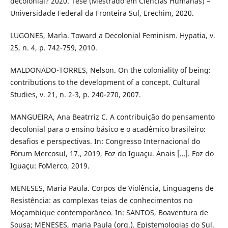
decolonial? 2020. Tese (Mestrado em Ciências Humanas) –
Universidade Federal da Fronteira Sul, Erechim, 2020.
LUGONES, Marìa. Toward a Decolonial Feminism. Hypatia, v.
25, n. 4, p. 742-759, 2010.
MALDONADO-TORRES, Nelson. On the coloniality of being:
contributions to the development of a concept. Cultural
Studies, v. 21, n. 2-3, p. 240-270, 2007.
MANGUEIRA, Ana Beatrriz C. A contribuição do pensamento
decolonial para o ensino básico e o acadêmico brasileiro:
desafios e perspectivas. In: Congresso Internacional do
Fórum Mercosul, 17., 2019, Foz do Iguaçu. Anais […]. Foz do
Iguaçu: FoMerco, 2019.
MENESES, Maria Paula. Corpos de Violência, Linguagens de
Resistência: as complexas teias de conhecimentos no
Moçambique contemporâneo. In: SANTOS, Boaventura de
Sousa; MENESES, maria Paula (org.). Epistemologias do Sul.