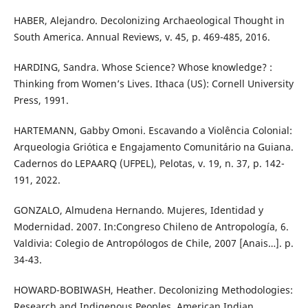
HABER, Alejandro. Decolonizing Archaeological Thought in
South America. Annual Reviews, v. 45, p. 469-485, 2016.
HARDING, Sandra. Whose Science? Whose knowledge? :
Thinking from Women’s Lives. Ithaca (US): Cornell University
Press, 1991.
HARTEMANN, Gabby Omoni. Escavando a Violência Colonial:
Arqueologia Griótica e Engajamento Comunitário na Guiana.
Cadernos do LEPAARQ (UFPEL), Pelotas, v. 19, n. 37, p. 142-
191, 2022.
GONZALO, Almudena Hernando. Mujeres, Identidad y
Modernidad. 2007. In:Congreso Chileno de Antropología, 6.
Valdivia: Colegio de Antropólogos de Chile, 2007 [Anais…]. p.
34-43.
HOWARD-BOBIWASH, Heather. Decolonizing Methodologies:
Research and Indigenous Peoples. American Indian