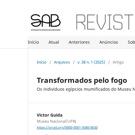
Início
Atual
Anteriores
Anúncios
So
Início
/
Arquivos
/
v. 38 n. 1 (2025)
/
Artigo
Transformados pelo fogo
Os indivíduos egípcios mumificados do Museu 
Victor Guida
Museu Nacional/UFRJ
https://orcid.org/0000-0001-9380-8030