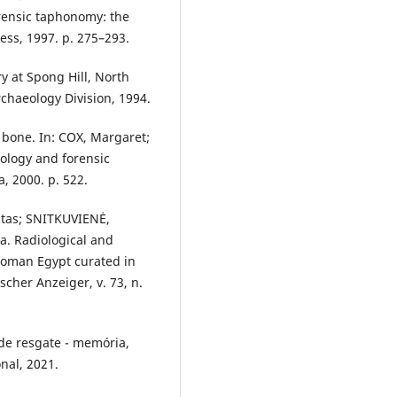
orensic taphonomy: the
ess, 1997. p. 275–293.
 at Spong Hill, North
rchaeology Division, 1994.
 bone. In: COX, Margaret;
ology and forensic
, 2000. p. 522.
tas; SNITKUVIENĖ,
. Radiological and
Roman Egypt curated in
cher Anzeiger, v. 73, n.
de resgate - memória,
nal, 2021.