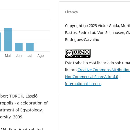
Licença
Copyright (c) 2025 Victor Guida, Muri
Bastos, Pedro Luiz Von Seehausen, Cl
Rodrigues-Carvalho
Este trabalho está licenciado sob um
licença
Creative Commons Attribution
NonCommercial-ShareAlike 4.0
International License
.
bor; TÖRÖK, László.
opolis - a celebration of
artment of Egyptology,
ersity, 2009.
N, Erin. Heat-related