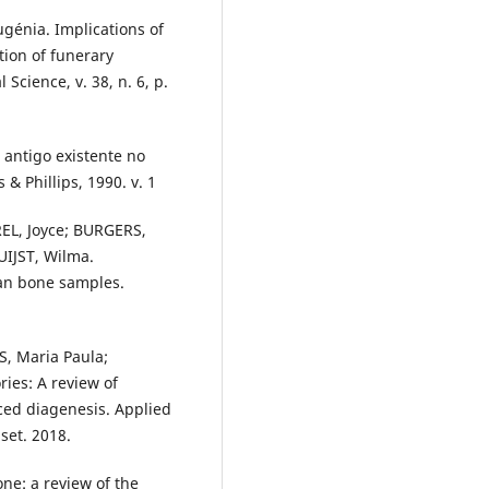
énia. Implications of
ion of funerary
Science, v. 38, n. 6, p.
 antigo existente no
& Phillips, 1990. v. 1
REL, Joyce; BURGERS,
UIJST, Wilma.
man bone samples.
, Maria Paula;
ies: A review of
ced diagenesis. Applied
set. 2018.
ne: a review of the