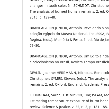
changes in tooth color. In: SCHMIDT, Christopher
The analysis of burned human remains. 2. ed. O
2015. p. 139–48.
BRANCAGLION JUNIOR, Antonio. Revelando o pa
coleção egípcia do Museu Nacional. In: LESSA,
Regina. (eds.). Memória & Festa. 1. ed. Rio de J
75–80.
BRANCAGLION JUNIOR, Antonio. Um Egito ainda 
e colecionismo no Brasil. Revista Tempo Brasileir
DEVLIN, Joanne; HERRMANN, Nicholas. Bone col
Christopher; SYMES, Steven. (eds.). The analys
remains. 2. ed. Oxford, England: Academic Press
ELLINGHAM, Sarah; THOMPSON, Tim; ISLAM, Meez
Estimating temperature exposure of burnt bone
review. Science & Justice, v. 55, n. 3, p. 181–188