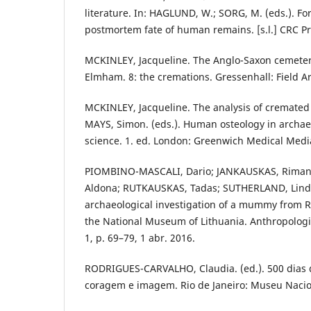
literature. In: HAGLUND, W.; SORG, M. (eds.). F
postmortem fate of human remains. [s.l.] CRC Pr
MCKINLEY, Jacqueline. The Anglo-Saxon cemetery
Elmham. 8: the cremations. Gressenhall: Field A
MCKINLEY, Jacqueline. The analysis of cremated
MAYS, Simon. (eds.). Human osteology in archae
science. 1. ed. London: Greenwich Medical Media
PIOMBINO-MASCALI, Dario; JANKAUSKAS, Riman
Aldona; RUTKAUSKAS, Tadas; SUTHERLAND, Linda
archaeological investigation of a mummy from 
the National Museum of Lithuania. Anthropologis
1, p. 69–79, 1 abr. 2016.
RODRIGUES-CARVALHO, Claudia. (ed.). 500 dias 
coragem e imagem. Rio de Janeiro: Museu Nacio