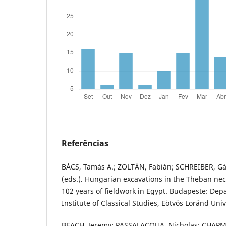
Referências
BÁCS, Tamás A.; ZOLTÁN, Fabián; SCHREIBER, Gá
(eds.). Hungarian excavations in the Theban necr
102 years of fieldwork in Egypt. Budapeste: Dep
Institute of Classical Studies, Eötvös Loránd Univ
BEACH, Jeremy; PASSALACQUA, Nicholas; CHAPMA