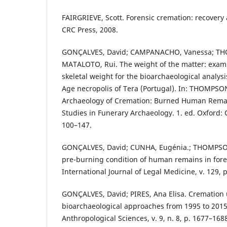
FAIRGRIEVE, Scott. Forensic cremation: recovery 
CRC Press, 2008.
GONÇALVES, David; CAMPANACHO, Vanessa; TH
MATALOTO, Rui. The weight of the matter: exami
skeletal weight for the bioarchaeological analysi
Age necropolis of Tera (Portugal). In: THOMPSON
Archaeology of Cremation: Burned Human Remai
Studies in Funerary Archaeology. 1. ed. Oxford: 
100–147.
GONÇALVES, David; CUNHA, Eugénia.; THOMPSON,
pre-burning condition of human remains in fore
International Journal of Legal Medicine, v. 129, 
GONÇALVES, David; PIRES, Ana Elisa. Cremation u
bioarchaeological approaches from 1995 to 2015
Anthropological Sciences, v. 9, n. 8, p. 1677–168