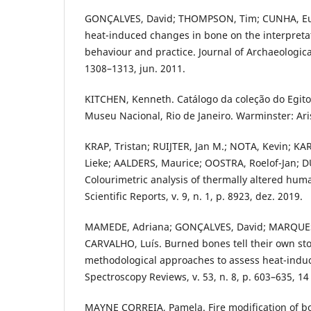
GONÇALVES, David; THOMPSON, Tim; CUNHA, Eug
heat-induced changes in bone on the interpretat
behaviour and practice. Journal of Archaeological 
1308–1313, jun. 2011.
KITCHEN, Kenneth. Catálogo da coleção do Egito
Museu Nacional, Rio de Janeiro. Warminster: Aris 
KRAP, Tristan; RUIJTER, Jan M.; NOTA, Kevin; KA
Lieke; AALDERS, Maurice; OOSTRA, Roelof-Jan; D
Colourimetric analysis of thermally altered hu
Scientific Reports, v. 9, n. 1, p. 8923, dez. 2019.
MAMEDE, Adriana; GONÇALVES, David; MARQUES
CARVALHO, Luís. Burned bones tell their own stor
methodological approaches to assess heat-indu
Spectroscopy Reviews, v. 53, n. 8, p. 603–635, 14 
MAYNE CORREIA, Pamela. Fire modification of bo