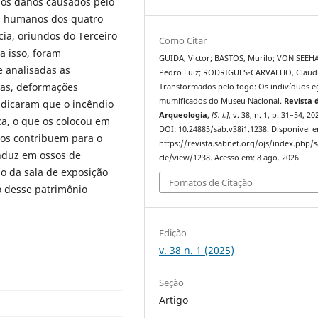
 os danos causados pelo
s humanos dos quatro
ia, oriundos do Terceiro
Como Citar
a isso, foram
GUIDA, Victor; BASTOS, Murilo; VON SEEH
e analisadas as
Pedro Luiz; RODRIGUES-CARVALHO, Claudi
ras, deformações
Transformados pelo fogo: Os indivíduos e
mumificados do Museu Nacional.
Revista 
indicaram que o incêndio
Arqueologia
,
[S. l.]
, v. 38, n. 1, p. 31–54, 20
a, o que os colocou em
DOI: 10.24885/sab.v38i1.1238. Disponível 
dos contribuem para o
https://revista.sabnet.org/ojs/index.php/s
nduz em ossos de
cle/view/1238. Acesso em: 8 ago. 2026.
o da sala de exposição
Fomatos de Citação
o desse patrimônio
Edição
v. 38 n. 1 (2025)
Seção
Artigo