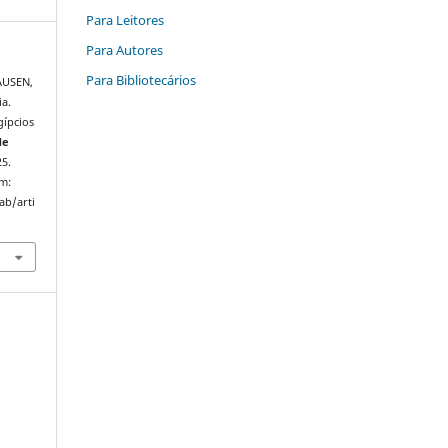
Para Leitores
Para Autores
Para Bibliotecários
AUSEN,
a.
gípcios
de
25.
em:
ab/arti