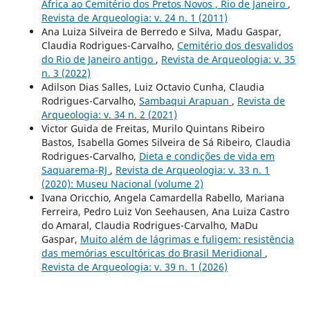
África ao Cemitério dos Pretos Novos , Rio de Janeiro
,
Revista de Arqueologia: v. 24 n. 1 (2011)
Ana Luiza Silveira de Berredo e Silva, Madu Gaspar,
Claudia Rodrigues-Carvalho,
Cemitério dos desvalidos
do Rio de Janeiro antigo
,
Revista de Arqueologia: v. 35
n. 3 (2022)
Adilson Dias Salles, Luiz Octavio Cunha, Claudia
Rodrigues-Carvalho,
Sambaqui Arapuan
,
Revista de
Arqueologia: v. 34 n. 2 (2021)
Victor Guida de Freitas, Murilo Quintans Ribeiro
Bastos, Isabella Gomes Silveira de Sá Ribeiro, Claudia
Rodrigues-Carvalho,
Dieta e condições de vida em
Saquarema-RJ
,
Revista de Arqueologia: v. 33 n. 1
(2020): Museu Nacional (volume 2)
Ivana Oricchio, Angela Camardella Rabello, Mariana
Ferreira, Pedro Luiz Von Seehausen, Ana Luiza Castro
do Amaral, Claudia Rodrigues-Carvalho, MaDu
Gaspar,
Muito além de lágrimas e fuligem: resistência
das memórias escultóricas do Brasil Meridional
,
Revista de Arqueologia: v. 39 n. 1 (2026)