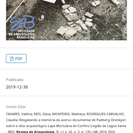
PDF
Publicado
2019-12-30
Como Citar
TAVARES, Valéria; REIS, Silvia; MONTEIRO, Matheus; RODRIGUES-CARVALHO,
Claudia. Resgatando a memória do acervo documental de Padberg-Drenkpol
sobre o sítio arqueológico Lapa Mortuária de Confins (região de Lagoa Santa
- MG).
Revista de Arqueologia
,
[S. l.]
, v. 32, n. 2, p. 135–148, 2019. DOI: