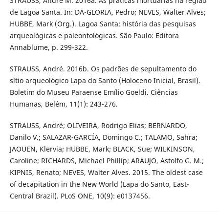
STRAUSS, André M. 2016a. As práticas mortuárias na região
de Lagoa Santa. In: DA-GLORIA, Pedro; NEVES, Walter Alves;
HUBBE, Mark (Org.). Lagoa Santa: história das pesquisas
arqueológicas e paleontológicas. São Paulo: Editora
Annablume, p. 299-322.
STRAUSS, André. 2016b. Os padrões de sepultamento do
sítio arqueológico Lapa do Santo (Holoceno Inicial, Brasil).
Boletim do Museu Paraense Emílio Goeldi. Ciências
Humanas, Belém, 11(1): 243-276.
STRAUSS, André; OLIVEIRA, Rodrigo Elias; BERNARDO,
Danilo V.; SALAZAR-GARCÍA, Domingo C.; TALAMO, Sahra;
JAOUEN, Klervia; HUBBE, Mark; BLACK, Sue; WILKINSON,
Caroline; RICHARDS, Michael Phillip; ARAUJO, Astolfo G. M.;
KIPNIS, Renato; NEVES, Walter Alves. 2015. The oldest case
of decapitation in the New World (Lapa do Santo, East-
Central Brazil). PLoS ONE, 10(9): e0137456.