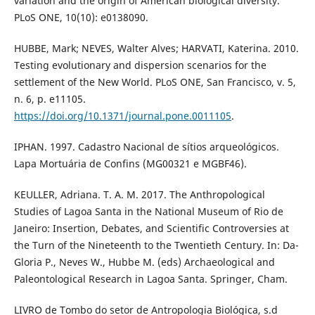
variation and the origin of American biological diversity.
PLoS ONE, 10(10): e0138090.
HUBBE, Mark; NEVES, Walter Alves; HARVATI, Katerina. 2010.
Testing evolutionary and dispersion scenarios for the
settlement of the New World. PLoS ONE, San Francisco, v. 5,
n. 6, p. e11105.
https://doi.org/10.1371/journal.pone.0011105
.
IPHAN. 1997. Cadastro Nacional de sítios arqueológicos.
Lapa Mortuária de Confins (MG00321 e MGBF46).
KEULLER, Adriana. T. A. M. 2017. The Anthropological
Studies of Lagoa Santa in the National Museum of Rio de
Janeiro: Insertion, Debates, and Scientific Controversies at
the Turn of the Nineteenth to the Twentieth Century. In: Da-
Gloria P., Neves W., Hubbe M. (eds) Archaeological and
Paleontological Research in Lagoa Santa. Springer, Cham.
LIVRO de Tombo do setor de Antropologia Biológica, s.d