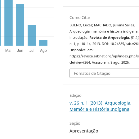
Como Citar
BUENO, Lucas; MACHADO, Juliana Salles.
Arqueologia, memória e história indígena
introdução.
Revista de Arqueologia
,
[S. l.]
n. 1, p. 10–14, 2013. DOI: 10.24885/sab.v26i
Disponível em:
https://revista.sabnet.org/ojs/index.php/s
cle/view/364. Acesso em: 8 ago. 2026.
Fomatos de Citação
Edição
v. 26 n. 1 (2013): Arqueologia,
Memória e História Indígena
Seção
Apresentação