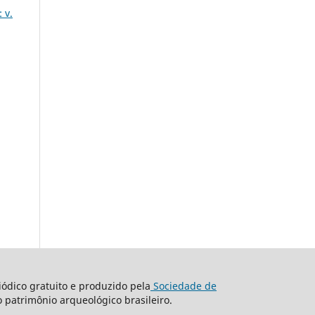
 v.
ódico gratuito e produzido pela
Sociedade de
o patrimônio arqueológico brasileiro.