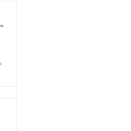
na
a
-