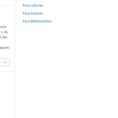
Para Leitores
Para Autores
Para Bibliotecários
: uma
, v. 26,
1.364.
ab/arti