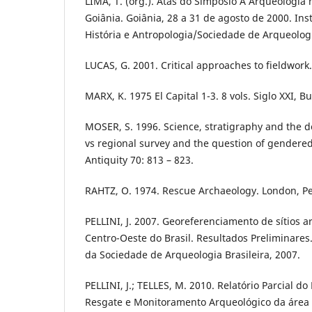
LIMA, T. (org.). Atas do Simpósio A Arqueologia
Goiânia. Goiânia, 28 a 31 de agosto de 2000. Ins
História e Antropologia/Sociedade de Arqueologi
LUCAS, G. 2001. Critical approaches to fieldwork
MARX, K. 1975 El Capital 1-3. 8 vols. Siglo XXI, B
MOSER, S. 1996. Science, stratigraphy and the 
vs regional survey and the question of gendered
Antiquity 70: 813 – 823.
RAHTZ, O. 1974. Rescue Archaeology. London, P
PELLINI, J. 2007. Georeferenciamento de sítios 
Centro-Oeste do Brasil. Resultados Preliminares
da Sociedade de Arqueologia Brasileira, 2007.
PELLINI, J.; TELLES, M. 2010. Relatório Parcial d
Resgate e Monitoramento Arqueológico da área 