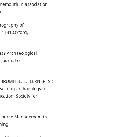
rnemouth in association
n.
nography of
s 1131.Oxford,
es? Archaeological
 Journal of
; BRUMFIEL, E.; LERNER, S.;
Teaching archaeology in
ation. Society for
Resource Management in
hing.