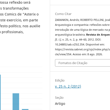
ossa reflexão será
as transformações
Como Citar
os Comics de “Asterix o
ste exercício, em parte
ZARANKIN, Andrés; ROBERTO PELLINI, José
Arqueologia e companhia: reflexões sobre
to político, nos auxilie
introdução de uma lógica de mercado na p
 profissionais,
arqueológica brasileira.
Revista de Arque
[S. l.]
, v. 25, n. 2, p. 44–60, 2012. DOI:
10.24885/sab.v25i2.354. Disponível em:
https://revista.sabnet.org/ojs/index.php/s
cle/view/354. Acesso em: 8 ago. 2026.
Fomatos de Citação
Edição
v. 25 n. 2 (2012)
Seção
Artigo