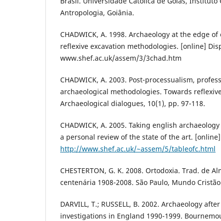
Brasil. Universidade Católica de Goiás, Instituto
Antropologia, Goiânia.
CHADWICK, A. 1998. Archaeology at the edge of 
reflexive excavation methodologies. [online] Dis
www.shef.ac.uk/assem/3/3chad.htm
CHADWICK, A. 2003. Post-processualism, profess
archaeological methodologies. Towards reflexive
Archaeological dialogues, 10(1), pp. 97-118.
CHADWICK, A. 2005. Taking english archaeology 
a personal review of the state of the art. [online
http://www.shef.ac.uk/~assem/5/tableofc.html
CHESTERTON, G. K. 2008. Ortodoxia. Trad. de Alm
centenária 1908-2008. São Paulo, Mundo Cristão
DARVILL, T.; RUSSELL, B. 2002. Archaeology afte
investigations in England 1990-1999. Bournemou