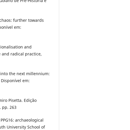
 Goiano de Pré-História e
chaos: further towards
ponível em:
ionalisation and
 and radical practice,
into the next millennium:
] Disponível em:
iro Pisetta. Edição
. pp. 263
r PPG16: archaeological
th University School of