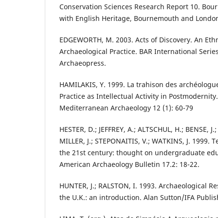
Conservation Sciences Research Report 10. Bou
with English Heritage, Bournemouth and Londo
EDGEWORTH, M. 2003. Acts of Discovery. An Eth
Archaeological Practice. BAR International Serie
Archaeopress.
HAMILAKIS, Y. 1999. La trahison des archéologu
Practice as Intellectual Activity in Postmodernity.
Mediterranean Archaeology 12 (1): 60-79
HESTER, D.; JEFFREY, A.; ALTSCHUL, H.; BENSE, J.
MILLER, J.; STEPONAITIS, V.; WATKINS, J. 1999. 
the 21st century: thought on undergraduate educ
American Archaeology Bulletin 17.2: 18-22.
HUNTER, J.; RALSTON, I. 1993. Archaeological 
the U.K.: an introduction. Alan Sutton/IFA Publis