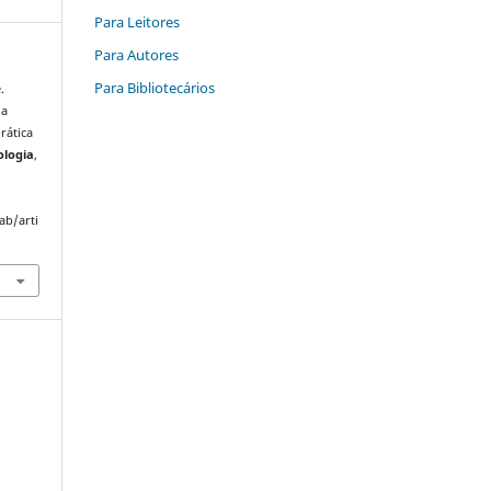
Para Leitores
Para Autores
Para Bibliotecários
.
 a
rática
ologia
,
ab/arti