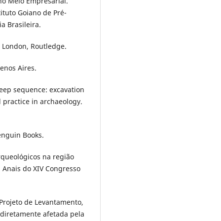
 no Meio Empresarial.
tituto Goiano de Pré-
a Brasileira.
. London, Routledge.
uenos Aires.
deep sequence: excavation
 practice in archaeology.
enguin Books.
arqueológicos na região
. Anais do XIV Congresso
o Projeto de Levantamento,
diretamente afetada pela