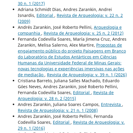
30 n. 1 (2017)
Adriana Schmidt Dias, Andres Zarankin, Andrei
Isnardis,
Editorial
,
Revista de Arqueologia: v. 22 n. 2
(2009)
Andrés Zarankin, José Roberto Pellini,
Arqueologia e
companhia
,
Revista de Arqueologia: v. 25 n. 2 (2012)
Fernanda Codevilla Soares, María Jimena Cruz, Andres
Zarankin, Melisa Salerno, Alex Martire,
Propostas de
engajamento público do projeto Paisagens em Branco
do Laboratório de Estudos Antárticos em Ciências
Humanas da Universidade Federal de Minas Gerais:
novas tecnologias e experiências imersivas nas ações
de mediação
,
Revista de Arqueologia: v. 39 n. 1 (2026)
Cristiana Barreto, Juliana Salles Machado, Eduardo
Góes Neves, Andres Zarankin, José Roberto Pellini,
Fernanda Codevilla Soares,
Editorial
,
Revista de
Arqueologia: v. 28 n. 2 (2015)
Andres Zarankin, Juliana Soares Campos,
Entrevista
,
Revista de Arqueologia: v. 21 n. 1 (2008)
Andres Zarankin, José Roberto Pellini, Fernanda
Codevilla Soares,
Editorial
,
Revista de Arqueologia: v.
29 n. 1 (2016)