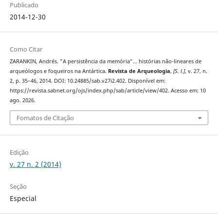
Publicado
2014-12-30
Como Citar
ZARANKIN, Andrés. "A persistência da memória”… histórias não-lineares de
arqueólogos e foqueiros na Antártica.
Revista de Arqueologia
,
[S. l.]
, v. 27, n.
2, p. 35–46, 2014. DOI: 10.24885/sab.v27i2.402. Disponível em:
https://revista.sabnet.org/ojs/index.php/sab/article/view/402. Acesso em: 10
ago. 2026.
Fomatos de Citação
Edição
v. 27 n. 2 (2014)
Seção
Especial