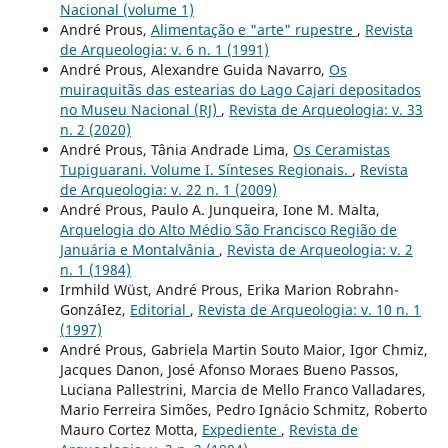
Nacional (volume 1)
André Prous,
Alimentação e "arte" rupestre
,
Revista
de Arqueologia: v. 6 n. 1 (1991)
André Prous, Alexandre Guida Navarro,
Os
muiraquitãs das estearias do Lago Cajari depositados
no Museu Nacional (RJ)
,
Revista de Arqueologia: v. 33
n. 2 (2020)
André Prous, Tânia Andrade Lima,
Os Ceramistas
Tupiguarani. Volume I. Sínteses Regionais.
,
Revista
de Arqueologia: v. 22 n. 1 (2009)
André Prous, Paulo A. Junqueira, Ione M. Malta,
Arquelogia do Alto Médio São Francisco Região de
Januária e Montalvânia
,
Revista de Arqueologia: v. 2
n. 1 (1984)
Irmhild Wüst, André Prous, Erika Marion Robrahn-
GonzáIez,
Editorial
,
Revista de Arqueologia: v. 10 n. 1
(1997)
André Prous, Gabriela Martin Souto Maior, Igor Chmiz,
Jacques Danon, José Afonso Moraes Bueno Passos,
Luciana Pallestrini, Marcia de Mello Franco Valladares,
Mario Ferreira Simões, Pedro Ignácio Schmitz, Roberto
Mauro Cortez Motta,
Expediente
,
Revista de