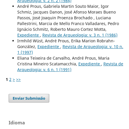
Arqueologia: v. 2 n. 2 (1984)
André Prous, Gabriela Martin Souto Maior, Igor
Schmiz, Jacques Danon, José Afonso Moraes Bueno
Passos, José Joaquin Proenza Brochado , Luciana
Pallestrini, Marcia de Mello Franco Valladares, Pedro
Ignácio Schmitz, Roberto Mauro Cortez Motta,
Expediente
,
Revista de Arqueologia: v. 3 n. 1 (1986)
Irmhild Wüst, André Prous, Erika Marion Robrahn-
GonzáIez,
Expediente
,
Revista de Arqueologia: v. 10 n.
1 (1997)
Eliana Teixeira de Carvalho, André Prous, Maria
Cristina Mineiro Scatamacchia,
Expediente
,
Revista de
Arqueologia: v. 6 n. 1 (1991)
1
2
>
>>
Enviar Submissão
Idioma