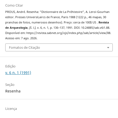
Como Citar
PROUS, André. Resenha: "Dictionnaire de La Préhistoire", A. Leroi-Gourhan
editor. Presses UniversiLaircs de France, Paris 1988 (1222 p., 46 mapas, 30
pranchas de fotos, numerosos desenhos). Preço: cerca de 100$ US .
Revista
de Arqueologia
,
[S. l.]
, v. 6, n. 1, p. 136–137, 1991. DOI: 10.24885/sab.v6i1.88.
Disponível em: https://revista.sabnet.org/ojs/index.php/sab/article/view/88.
Acesso em: 7 ago. 2026.
Fomatos de Citação
Edição
v. 6 n. 1 (1991)
Seção
Resenha
Licença