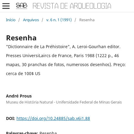
Início
/
Arquivos
/
v. 6 n. 1 (1991)
/
Resenha
Resenha
"Dictionnaire de La Préhistoire", A. Leroi-Gourhan editor.
Presses UniversiLaircs de France, Paris 1988 (1222 p., 46
mapas, 30 pranchas de fotos, numerosos desenhos). Preço:
cerca de 100$ US
André Prous
Museu de História Natural - Unifersidade Federal de Minas Gerais
DOI:
https://doi.org/10.24885/sab.v6i1.88
Palavras-chave:
Resenha