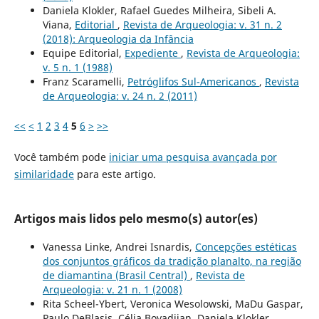
Daniela Klokler, Rafael Guedes Milheira, Sibeli A.
Viana,
Editorial
,
Revista de Arqueologia: v. 31 n. 2
(2018): Arqueologia da Infância
Equipe Editorial,
Expediente
,
Revista de Arqueologia:
v. 5 n. 1 (1988)
Franz Scaramelli,
Petróglifos Sul-Americanos
,
Revista
de Arqueologia: v. 24 n. 2 (2011)
<<
<
1
2
3
4
5
6
>
>>
Você também pode
iniciar uma pesquisa avançada por
similaridade
para este artigo.
Artigos mais lidos pelo mesmo(s) autor(es)
Vanessa Linke, Andrei Isnardis,
Concepções estéticas
dos conjuntos gráficos da tradição planalto, na região
de diamantina (Brasil Central)
,
Revista de
Arqueologia: v. 21 n. 1 (2008)
Rita Scheel-Ybert, Veronica Wesolowski, MaDu Gaspar,
Paulo DeBlasis, Célia Boyadjian, Daniela Klokler,