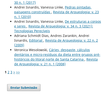
30 n. 1 (2017)
Andrei Isnardis, Vanessa Linke,
Pedras pintadas,
paisagens construídas
,
Revista de Arqueologia: v. 23
n. 1 (2010)
Andrei Isnardis, Vanessa Linke,
De estruturas a corpos
e seres
,
Revista de Arqueologia: v. 34 n. 3 (2021):
Tecnologias Perecíveis
Adriana Schmidt Dias, Andres Zarankin, Andrei
Isnardis,
Editorial
,
Revista de Arqueologia: v. 22 n. 2
(2009)
Veronica Wesolowski,
Cáries, desgaste, cálculos
dentários e micro-resíduos da dieta entre grupos pré-
históricos do litoral norte de Santa Catarina
,
Revista
de Arqueologia: v. 21 n. 1 (2008)
1
2
3
>
>>
Enviar Submissão