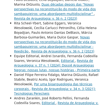
Marina DiGiusto,
Duas décadas depois das “Novas
perspectivas na reconstituição do modo de vida dos
sambaquieiros: uma abordagem multidisciplinar”
,
Revista de Arqueologia: v. 36 n. 2 (2023)
Rita Scheel-Ybert, Sabine Eggers, Veronica
Wesolowski, Cecília Carlucci Petronilho, Célia Helena
Boyadjian, Paulo Antonio Dantas DeBlasis, Márcia
Barbosa-Guimarães, Maria Dulce Gaspar,
Novas
perspectivas na reconstituição do modo de vida dos
sambaquieiros: uma abordagem multidisciplinar -
Reedição
,
Revista de Arqueologia: v. 36 n. 2 (2023)
Equipe Editorial, Andrei Isnardis, Fernanda Codevilla
Soares, Veronica Wesolowski,
Editorial
,
Revista de
Arqueologia: v. 37 n. 1 (2024): Dossiê Arqueologias
Negras: nossas lutas, nossas histórias - Primeira parte
Daniel Filipe Ferreira Fidalgo, Marina DiGiusto, Rafael
Stabile, Beatriz Aceto, Igor Rodrigues, Veronica
Wesolowski,
Por uma bioarqueologia das técnicas
corporais
,
Revista de Arqueologia: v. 34 n. 3 (2021):
Tecnologias Perecíveis
Andres Zarankin, José Roberto Pellini, Fernanda
Codevilla Soares,
Editorial
,
Revista de Arqueologia: v.