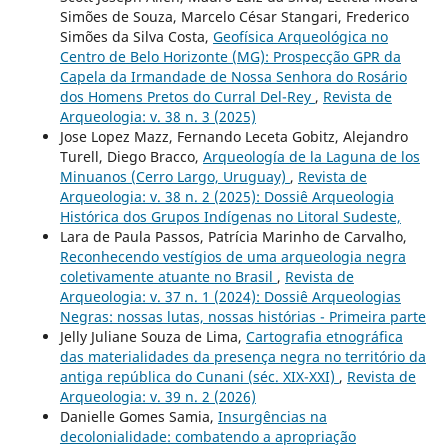
Simões de Souza, Marcelo César Stangari, Frederico
Simões da Silva Costa,
Geofísica Arqueológica no
Centro de Belo Horizonte (MG): Prospecção GPR da
Capela da Irmandade de Nossa Senhora do Rosário
dos Homens Pretos do Curral Del-Rey
,
Revista de
Arqueologia: v. 38 n. 3 (2025)
Jose Lopez Mazz, Fernando Leceta Gobitz, Alejandro
Turell, Diego Bracco,
Arqueología de la Laguna de los
Minuanos (Cerro Largo, Uruguay)
,
Revista de
Arqueologia: v. 38 n. 2 (2025): Dossiê Arqueologia
Histórica dos Grupos Indígenas no Litoral Sudeste,
Lara de Paula Passos, Patrícia Marinho de Carvalho,
Reconhecendo vestígios de uma arqueologia negra
coletivamente atuante no Brasil
,
Revista de
Arqueologia: v. 37 n. 1 (2024): Dossiê Arqueologias
Negras: nossas lutas, nossas histórias - Primeira parte
Jelly Juliane Souza de Lima,
Cartografia etnográfica
das materialidades da presença negra no território da
antiga república do Cunani (séc. XIX-XXI)
,
Revista de
Arqueologia: v. 39 n. 2 (2026)
Danielle Gomes Samia,
Insurgências na
decolonialidade: combatendo a apropriação