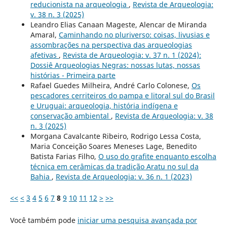
reducionista na arqueologia
,
Revista de Arqueologia:
v. 38 n. 3 (2025)
Leandro Elias Canaan Mageste, Alencar de Miranda
Amaral,
Caminhando no pluriverso: coisas, livusias e
assombrações na perspectiva das arqueologias
afetivas
,
Revista de Arqueologia: v. 37 n. 1 (2024):
Dossiê Arqueologias Negras: nossas lutas, nossas
histórias - Primeira parte
Rafael Guedes Milheira, André Carlo Colonese,
Os
pescadores cerriteiros do pampa e litoral sul do Brasil
e Uruguai: arqueologia, história indígena e
conservação ambiental
,
Revista de Arqueologia: v. 38
n. 3 (2025)
Morgana Cavalcante Ribeiro, Rodrigo Lessa Costa,
Maria Conceição Soares Meneses Lage, Benedito
Batista Farias Filho,
O uso do grafite enquanto escolha
técnica em cerâmicas da tradição Aratu no sul da
Bahia
,
Revista de Arqueologia: v. 36 n. 1 (2023)
<<
<
3
4
5
6
7
8
9
10
11
12
>
>>
Você também pode
iniciar uma pesquisa avançada por