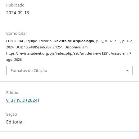
Publicado
2024-09-13
Como Citar
EDITORIAL, Equipe. Editorial.
Revista de Arqueologia
,
[S. l.]
, v. 37, n. 3, p. 1–2,
2024. DOI: 10.24885/sab.v37i3.1251. Disponível em:
https://revista.sabnet.org/ojs/index.php/sab/article/view/1251. Acesso em: 7
ago. 2026.
Fomatos de Citação
Edição
v. 37 n. 3 (2024)
Seção
Editorial