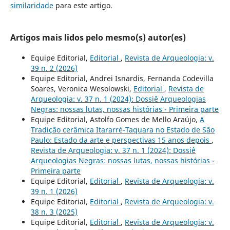
similaridade
para este artigo.
Artigos mais lidos pelo mesmo(s) autor(es)
Equipe Editorial,
Editorial
,
Revista de Arqueologia: v.
39 n. 2 (2026)
Equipe Editorial, Andrei Isnardis, Fernanda Codevilla
Soares, Veronica Wesolowski,
Editorial
,
Revista de
Arqueologia: v. 37 n. 1 (2024): Dossiê Arqueologias
Negras: nossas lutas, nossas histórias - Primeira parte
Equipe Editorial, Astolfo Gomes de Mello Araújo,
A
Tradição cerâmica Itararré-Taquara no Estado de São
Paulo: Estado da arte e perspectivas 15 anos depois
,
Revista de Arqueologia: v. 37 n. 1 (2024): Dossiê
Arqueologias Negras: nossas lutas, nossas histórias -
Primeira parte
Equipe Editorial,
Editorial
,
Revista de Arqueologia: v.
39 n. 1 (2026)
Equipe Editorial,
Editorial
,
Revista de Arqueologia: v.
38 n. 3 (2025)
Equipe Editorial,
Editorial
,
Revista de Arqueologia: v.