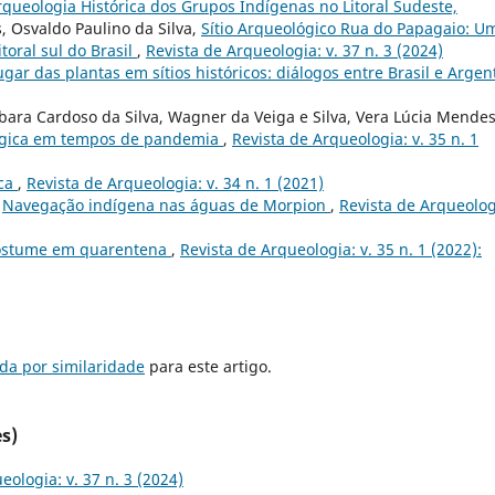
Arqueologia Histórica dos Grupos Indígenas no Litoral Sudeste,
, Osvaldo Paulino da Silva,
Sítio Arqueológico Rua do Papagaio: U
toral sul do Brasil
,
Revista de Arqueologia: v. 37 n. 3 (2024)
ugar das plantas em sítios históricos: diálogos entre Brasil e Argen
bara Cardoso da Silva, Wagner da Veiga e Silva, Vera Lúcia Mende
lógica em tempos de pandemia
,
Revista de Arqueologia: v. 35 n. 1
ica
,
Revista de Arqueologia: v. 34 n. 1 (2021)
,
Navegação indígena nas águas de Morpion
,
Revista de Arqueolog
costume em quarentena
,
Revista de Arqueologia: v. 35 n. 1 (2022):
da por similaridade
para este artigo.
s)
eologia: v. 37 n. 3 (2024)