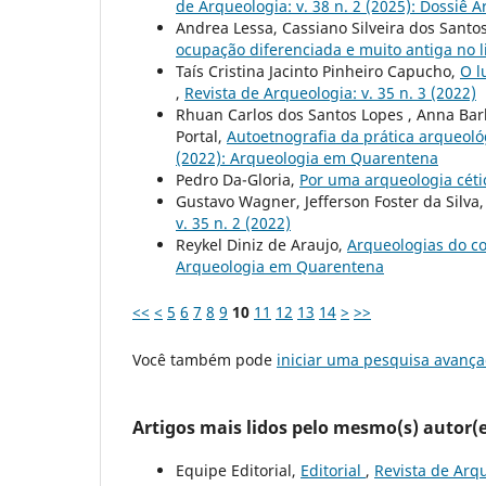
de Arqueologia: v. 38 n. 2 (2025): Dossiê 
Andrea Lessa, Cassiano Silveira dos Santos
ocupação diferenciada e muito antiga no li
Taís Cristina Jacinto Pinheiro Capucho,
O l
,
Revista de Arqueologia: v. 35 n. 3 (2022)
Rhuan Carlos dos Santos Lopes , Anna Bar
Portal,
Autoetnografia da prática arqueo
(2022): Arqueologia em Quarentena
Pedro Da-Gloria,
Por uma arqueologia cét
Gustavo Wagner, Jefferson Foster da Silva
v. 35 n. 2 (2022)
Reykel Diniz de Araujo,
Arqueologias do 
Arqueologia em Quarentena
<<
<
5
6
7
8
9
10
11
12
13
14
>
>>
Você também pode
iniciar uma pesquisa avança
Artigos mais lidos pelo mesmo(s) autor(e
Equipe Editorial,
Editorial
,
Revista de Arqu