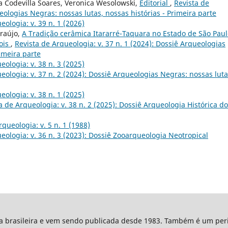
da Codevilla Soares, Veronica Wesolowski,
Editorial
,
Revista de
eologias Negras: nossas lutas, nossas histórias - Primeira parte
eologia: v. 39 n. 1 (2026)
Araújo,
A Tradição cerâmica Itararré-Taquara no Estado de São Paul
pois
,
Revista de Arqueologia: v. 37 n. 1 (2024): Dossiê Arqueologias
rimeira parte
eologia: v. 38 n. 3 (2025)
eologia: v. 37 n. 2 (2024): Dossiê Arqueologias Negras: nossas luta
eologia: v. 38 n. 1 (2025)
a de Arqueologia: v. 38 n. 2 (2025): Dossiê Arqueologia Histórica d
rqueologia: v. 5 n. 1 (1988)
eologia: v. 36 n. 3 (2023): Dossiê Zooarqueologia Neotropical
ta brasileira e vem sendo publicada desde 1983. Também é um peri