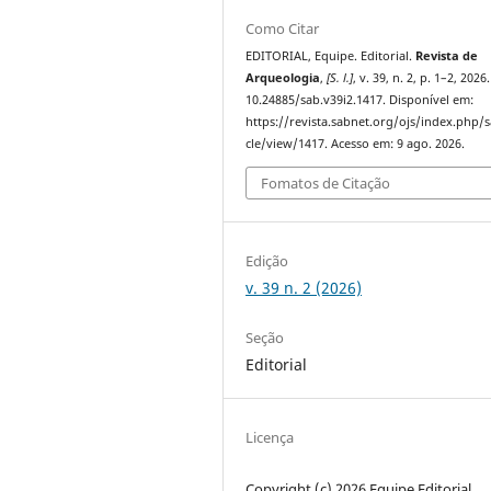
Como Citar
EDITORIAL, Equipe. Editorial.
Revista de
Arqueologia
,
[S. l.]
, v. 39, n. 2, p. 1–2, 2026
10.24885/sab.v39i2.1417. Disponível em:
https://revista.sabnet.org/ojs/index.php/s
cle/view/1417. Acesso em: 9 ago. 2026.
Fomatos de Citação
Edição
v. 39 n. 2 (2026)
Seção
Editorial
Licença
Copyright (c) 2026 Equipe Editorial