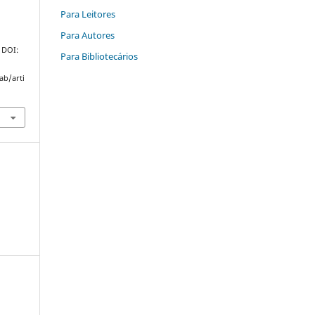
Para Leitores
Para Autores
. DOI:
Para Bibliotecários
ab/arti