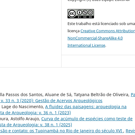
Este trabalho está licenciado sob um
licença
Creative Commons Attribution
NonCommercial-ShareAlike 4.0
International License
.
la Passos dos Santos, Aluane de Sá, Tatyana Beltrão de Oliveira,
P
 v. 33 n. 3 (2020): Gestão de Acervos Arqueológicos
s Lage do Nascimento,
A fluidez das paisagens: arqueologia na
ta de Arqueologia: v. 36 n. 1 (2023)
ura, Astolfo Araujo,
Curva de acúmulo de espécies como teste de
sta de Arqueologia: v. 38 n. 1 (2025)
são e contato: os Tupinambá no Rio de Janeiro do século XVI
,
Revi