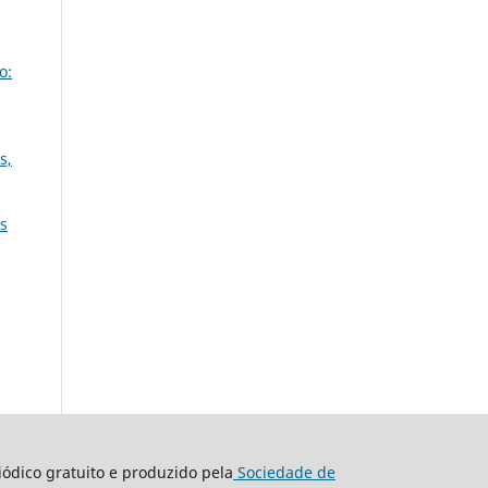
o:
s,
os
ódico gratuito e produzido pela
Sociedade de