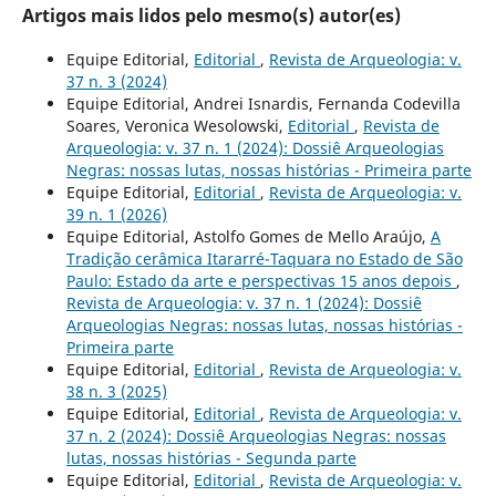
Artigos mais lidos pelo mesmo(s) autor(es)
Equipe Editorial,
Editorial
,
Revista de Arqueologia: v.
37 n. 3 (2024)
Equipe Editorial, Andrei Isnardis, Fernanda Codevilla
Soares, Veronica Wesolowski,
Editorial
,
Revista de
Arqueologia: v. 37 n. 1 (2024): Dossiê Arqueologias
Negras: nossas lutas, nossas histórias - Primeira parte
Equipe Editorial,
Editorial
,
Revista de Arqueologia: v.
39 n. 1 (2026)
Equipe Editorial, Astolfo Gomes de Mello Araújo,
A
Tradição cerâmica Itararré-Taquara no Estado de São
Paulo: Estado da arte e perspectivas 15 anos depois
,
Revista de Arqueologia: v. 37 n. 1 (2024): Dossiê
Arqueologias Negras: nossas lutas, nossas histórias -
Primeira parte
Equipe Editorial,
Editorial
,
Revista de Arqueologia: v.
38 n. 3 (2025)
Equipe Editorial,
Editorial
,
Revista de Arqueologia: v.
37 n. 2 (2024): Dossiê Arqueologias Negras: nossas
lutas, nossas histórias - Segunda parte
Equipe Editorial,
Editorial
,
Revista de Arqueologia: v.