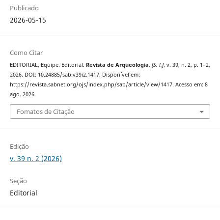
Publicado
2026-05-15
Como Citar
EDITORIAL, Equipe. Editorial.
Revista de Arqueologia
,
[S. l.]
, v. 39, n. 2, p. 1–2,
2026. DOI: 10.24885/sab.v39i2.1417. Disponível em:
https://revista.sabnet.org/ojs/index.php/sab/article/view/1417. Acesso em: 8
ago. 2026.
Fomatos de Citação
Edição
v. 39 n. 2 (2026)
Seção
Editorial