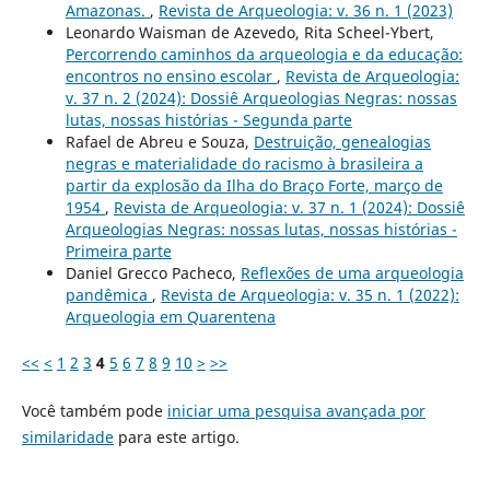
Amazonas.
,
Revista de Arqueologia: v. 36 n. 1 (2023)
Leonardo Waisman de Azevedo, Rita Scheel-Ybert,
Percorrendo caminhos da arqueologia e da educação:
encontros no ensino escolar
,
Revista de Arqueologia:
v. 37 n. 2 (2024): Dossiê Arqueologias Negras: nossas
lutas, nossas histórias - Segunda parte
Rafael de Abreu e Souza,
Destruição, genealogias
negras e materialidade do racismo à brasileira a
partir da explosão da Ilha do Braço Forte, março de
1954
,
Revista de Arqueologia: v. 37 n. 1 (2024): Dossiê
Arqueologias Negras: nossas lutas, nossas histórias -
Primeira parte
Daniel Grecco Pacheco,
Reflexões de uma arqueologia
pandêmica
,
Revista de Arqueologia: v. 35 n. 1 (2022):
Arqueologia em Quarentena
<<
<
1
2
3
4
5
6
7
8
9
10
>
>>
Você também pode
iniciar uma pesquisa avançada por
similaridade
para este artigo.