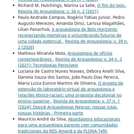
Richard M. Hutchings, Marina La Salle,
O fim do jogo
,
Revista de Arqueologia: v. 34 n. 2 (2021)
Paulo Andrade Campos, Rogério Tobias Junior, Pedro
Augusto Menezes, Amanda Diniz, Larissa Magalhães,
Lílian Panachuk,
A arqueologia de Belo Horizonte:
reconectando memórias e vislumbrando futuros de
uma cidade potencial
,
Revista de Arqueologia: v. 39 n.
2 (2026)
Matheus Miranda Mota,
Arqueologia de ofícios
contemporâneos
,
Revista de Arqueologia: v. 34 n. 3
(2021): Tecnologias Perecíveis
Luciana de Castro Nunes Novaes, Débora Anelli Silva,
Daniela Souza dos Santos, João Paulo Dias Pereira,
Maria Luiza Eunice Martins de Oliveira,
O projeto de
extensão do laboratório virtual de arqueologia e
relações étnico-raciais: uma proposta decolonial no
ensino superior
,
Revista de Arqueologia: v. 37 n. 1
(2024): Dossiê Arqueologias Negras: nossas lutas,
nossas histórias - Primeira parte
Mauricio André da Silva,
Abordagens educacionais
para uma arqueologia parente com comunidades
tradicionais da RDS Amanã e da FLONA Tefé,